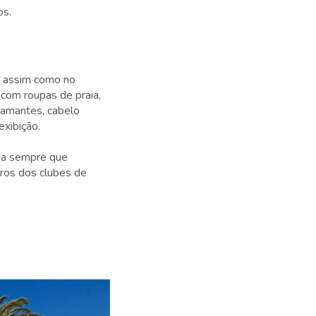
os.
e, assim como no
 com roupas de praia,
iamantes, cabelo
xibição.
ada sempre que
ros dos clubes de