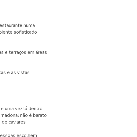
restaurante numa
biente sofisticado
as e terraços em áreas
as e as vistas
 e uma vez lá dentro
rnacional não é barato
 de caviares.
 pessoas escolhem