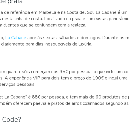
de praia
ia de referência em Marbella e na Costa del Sol, La Cabane é um
 desta linha de costa. Localizado na praia e com vistas panorâmi
em clientes que se confundem com a realeza.
ro,
La Cabane
abre às sextas, sábados e domingos. Durante os m
 diariamente para dias inesquecíveis de luxúria.
om guarda-sóis começam nos 35€ por pessoa, o que inclui um cock
s. A experiência VIP para dois tem o preço de 190€ e inclui uma
 serviços pessoais.
t La Cabane” é 88€ por pessoa, e tem mais de 60 produtos de p
ambém oferecem paelha e pratos de arroz cozinhados segundo as 
s Code?