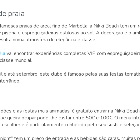
de praia
famosas praias de areal fino de Marbella, a Nikki Beach tem um 
piscina e espreguiçadeiras estilosas ao sol. A decoração e o am
esulta numa atmosfera de elegância e classe.
lla
vai encontrar experiências completas VIP com espreguiçadeir
classe mundial.
ril e até setembro, este clube é famoso pelas suas festas temátic
terrâneo.
ões e as festas mais animadas, é gratuito entrar na Nikki Beach
que queira ocupar pode-lhe custar entre 50€ e 100€. O menu inte
escolher e é particularmente conhecido pelo seu sushi e seleção
t night” tem um preço de entrada e as bebidas são caras. Muitas