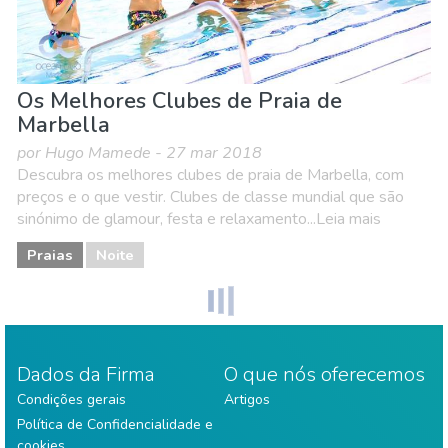
Os Melhores Clubes de Praia de
Marbella
por Hugo Mamede - 27 mar 2018
Descubra os melhores clubes de praia de Marbella, com
preços e o que vestir. Clubes de classe mundial que são
sinónimo de glamour, festa e relaxamento...Leia mais
Praias
Noite
Dados da Firma
O que nós oferecemos
Condições gerais
Artigos
Política de Confidencialidade e
cookies