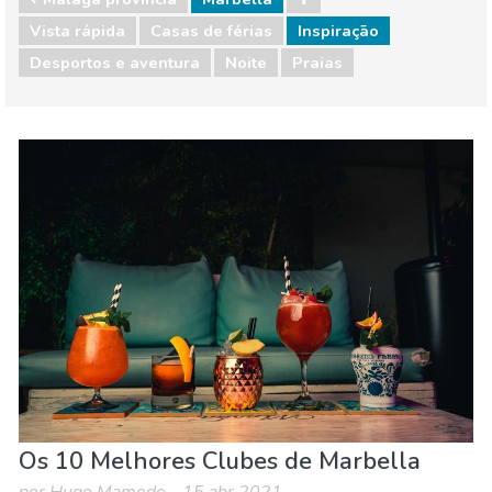
Vista rápida
Casas de férias
Inspiração
Desportos e aventura
Noite
Praias
Málaga provincia
Marbella
Desportos e aventura
Noite
Praias
Os 10 Melhores Clubes de Marbella