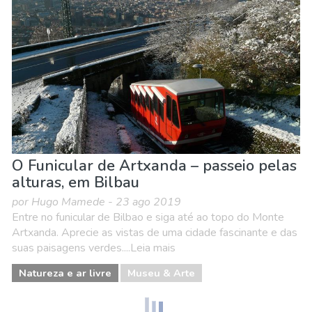
Natureza e ar livre
Onde ficar
Praias
O Funicular de Artxanda – passeio pelas
alturas, em Bilbau
por Hugo Mamede - 23 ago 2019
Entre no funicular de Bilbao e siga até ao topo do Monte
Artxanda. Aprecie as vistas de uma cidade fascinante e das
suas paisagens verdes....Leia mais
Natureza e ar livre
Museu & Arte