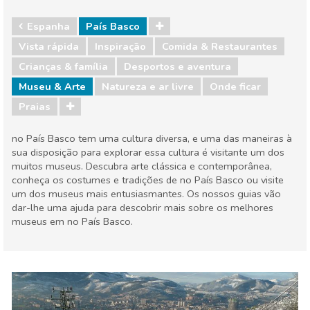
Espanha
País Basco
Vista rápida
Inspiração
Comida & Restaurantes
Crianças & família
Desportos e aventura
Museu & Arte
Natureza e ar livre
Onde ficar
Praias
no País Basco tem uma cultura diversa, e uma das maneiras à
sua disposição para explorar essa cultura é visitante um dos
muitos museus. Descubra arte clássica e contemporânea,
conheça os costumes e tradições de no País Basco ou visite
um dos museus mais entusiasmantes. Os nossos guias vão
dar-lhe uma ajuda para descobrir mais sobre os melhores
museus em no País Basco.
Espanha
País Basco
Comida & Restaurantes
Crianças & família
Desportos e aventura
Museu & Arte