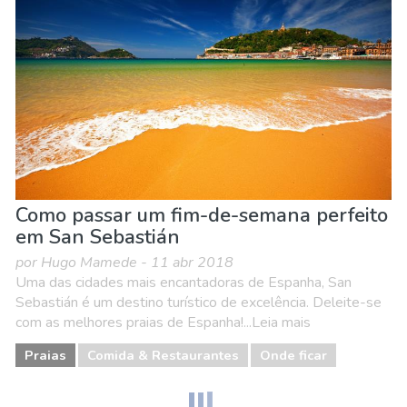
Natureza e ar livre
Onde ficar
Praias
Como passar um fim-de-semana perfeito
em San Sebastián
por Hugo Mamede - 11 abr 2018
Uma das cidades mais encantadoras de Espanha, San
Sebastián é um destino turístico de excelência. Deleite-se
com as melhores praias de Espanha!...Leia mais
Praias
Comida & Restaurantes
Onde ficar