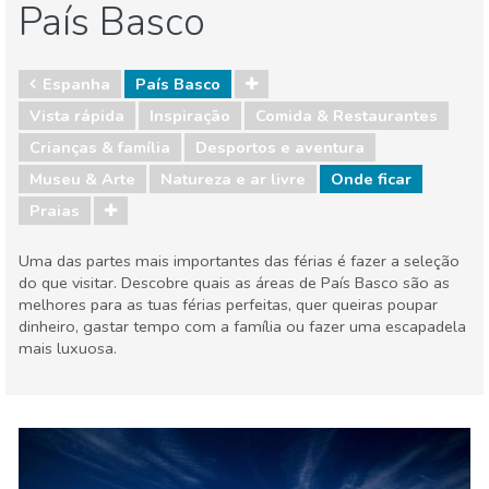
País Basco
Espanha
País Basco
Vista rápida
Inspiração
Comida & Restaurantes
Crianças & família
Desportos e aventura
Museu & Arte
Natureza e ar livre
Onde ficar
Praias
Uma das partes mais importantes das férias é fazer a seleção
do que visitar. Descobre quais as áreas de País Basco são as
melhores para as tuas férias perfeitas, quer queiras poupar
dinheiro, gastar tempo com a família ou fazer uma escapadela
mais luxuosa.
Espanha
País Basco
Comida & Restaurantes
Crianças & família
Desportos e aventura
Museu & Arte