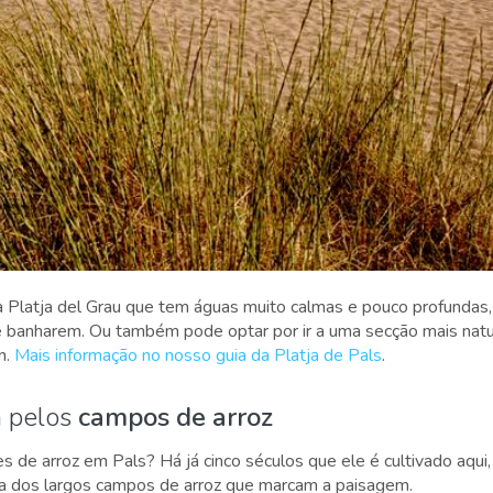
Platja del Grau que tem águas muito calmas e pouco profundas, 
se banharem. Ou também pode optar por ir a uma secção mais natur
n.
Mais informação no nosso guia da Platja de Pals
.
 pelos
campos de arroz
s de arroz em Pals? Há já cinco séculos que ele é cultivado aqui
olta dos largos campos de arroz que marcam a paisagem.