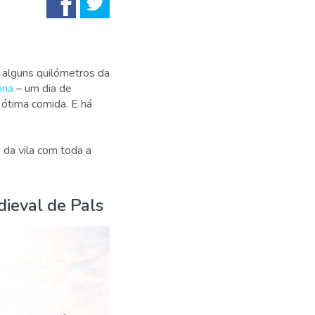
 alguns quilómetros da
ona
– um dia de
e ótima comida. E há
 da vila com toda a
dieval de Pals