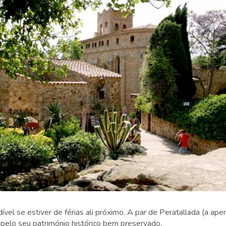
dível se estiver de férias ali próximo. A par de Peratallada (a ap
pelo seu património histórico bem preservado.