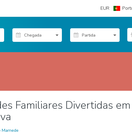
EUR
Port
des Familiares Divertidas em
reza e ar livre
Praias
ava
o Mamede