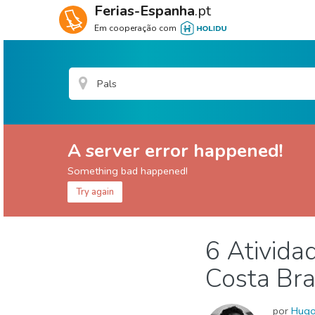
Ferias-Espanha
.pt
Em cooperação com
A server error happened!
Something bad happened!
Try again
Girona provincia
Pals
6 Ativida
Comida & Restaurantes
Museu & Arte
Natu
Costa Br
por
Hug