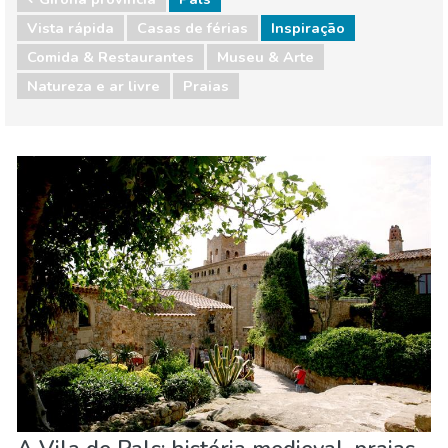
Vista rápida
Casas de férias
Inspiração
Comida & Restaurantes
Museu & Arte
Natureza e ar livre
Praias
Girona provincia
Pals
Comida & Restaurantes
Museu & Arte
Natureza e ar livre
Praias