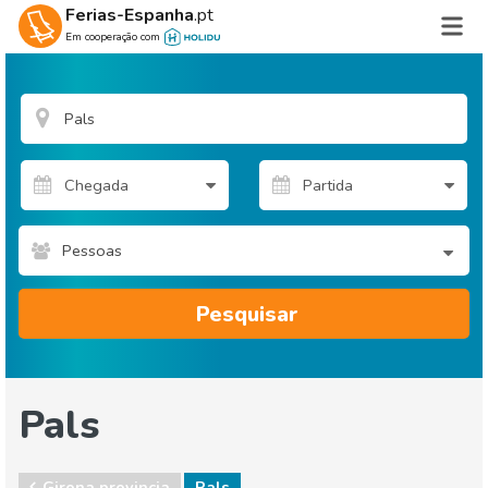
Ferias-Espanha
.pt
Em cooperação com
Pessoas
Pesquisar
Pals
Girona provincia
Pals