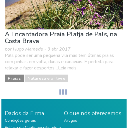
A Encantadora Praia Platja de Pals, na
Costa Brava
por Hugo Mamede - 3 abr 2017
Pals pode ser uma pequena vila mas tem ótimas praias
com pinhais em volta, dunas e canaviais. É perfeita para
relaxar e fazer desportos....Leia mais
Praias
Natureza e ar livre
Dados da Firma
O que nós oferecemos
Condições gerais
Artigos
Política de Confidencialidade e