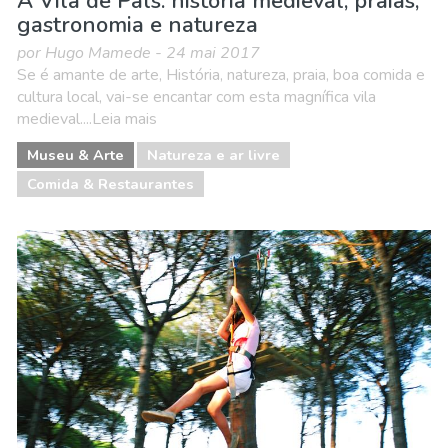
A Vila de Pals: história medieval, praias,
gastronomia e natureza
por Hugo Mamede - 24 mai 2017
Se é amante de arte, História, natureza, praia, boa comida e
cultura local, vai-se encantar com esta magnífica vila
medieval....Leia mais
Museu & Arte
Natureza e ar livre
Comida & Restaurantes