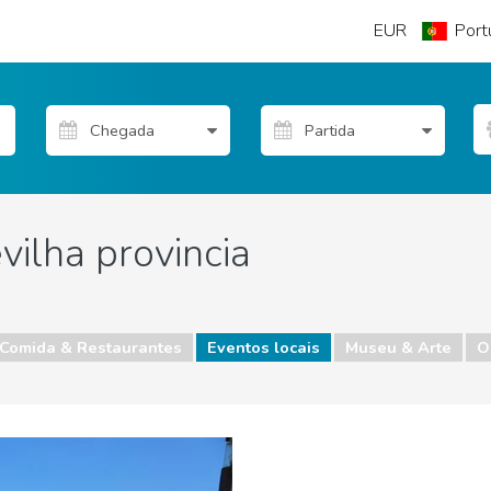
EUR
Port
ilha provincia
Comida & Restaurantes
Eventos locais
Museu & Arte
O
eu & Arte
Onde ficar