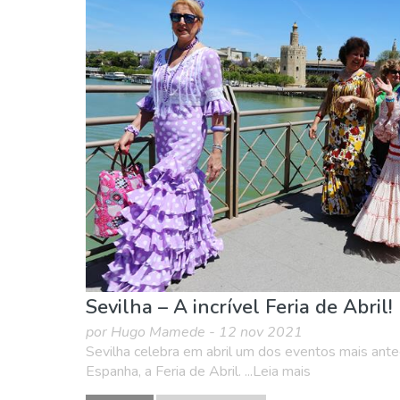
Sevilha – A incrível Feria de Abril!
por Hugo Mamede - 12 nov 2021
Sevilha celebra em abril um dos eventos mais ant
Espanha, a Feria de Abril. ...Leia mais