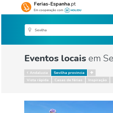
Ferias-Espanha
.pt
Em cooperação com
Eventos locais
em Sev
Andaluzia
Sevilha provincia
Vista rápida
Casas de férias
Inspiração
Andaluzia
Sevilha provincia
Comida & Restaurantes
Eventos locais
Mus