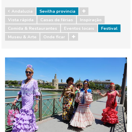
Andaluzia
Sevilha provincia
Vista rápida
Casas de férias
Inspiração
Comida & Restaurantes
Eventos locais
Festival
Museu & Arte
Onde ficar
Andaluzia
Sevilha provincia
Comida & Restaurantes
Eventos locais
Museu & Arte
Onde ficar