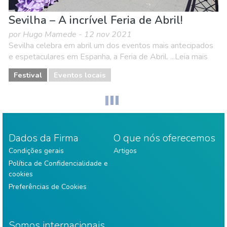
Sevilha – A incrível Feria de Abril!
por Hugo Mamede - 12 nov 2021
Sevilha celebra em abril um dos eventos mais antecipados
e espetaculares em Espanha, a Feria de Abril. ...Leia mais
Festival
Eventos locais
Dados da Firma
O que nós oferecemos
Condições gerais
Artigos
Política de Confidencialidade e
cookies
Preferências de Cookies
Somos internacionais