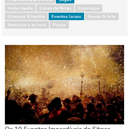
Vista rápida
Casas de férias
Inspiração
Crianças & família
Eventos locais
Museu & Arte
Natureza e ar livre
Praias
Barcelona provincia
Sitges
Crianças & família
Eventos locais
Museu & Arte
Natureza e ar livre
Praias