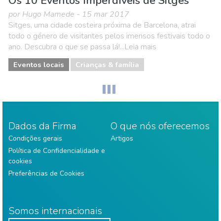
Os 10 Eventos Imperdíveis de Sitges
por Hugo Mamede - 15 mar 2017
Sitges, uma cidade costeira próxima de Barcelona, atrai
todo o género de visitantes pelos imensos festivais todo o
ano. Descubra o que se passa lá!...Leia mais
Eventos locais
Crianças & família
Dados da Firma
O que nós oferecemos
Condições gerais
Artigos
Política de Confidencialidade e
cookies
Preferências de Cookies
Somos internacionais