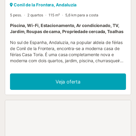
Conil de la Frontera, Andaluzia
5 pess.
2 quartos
115 m²
5,6 km para a costa
Piscina, Wi-Fi, Estacionamento, Ar condicionado, TV,
Jardim, Roupas de cama, Propriedade cercada, Toalhas
No sul de Espanha, Andaluzia, na popular aldeia de férias
de Conil de la Frontera, encontra-se a moderna casa de
férias Casa Toria. É uma casa completamente nova e
moderna com dois quartos, jardim, piscina, churrasqueira
e estacionamento privado, a 6 km, sem trânsito, das
praias de Bandeira Azul de Roche e Novo Sancti Petri (La
Barrosa). A 500m encontram-se as lojas, bares e
Veja oferta
restaurantes de El Colorado. A casa é construída em
madeira (115 m²), situada num terreno privado de 600m²
com estacionamento privado. A casa tem um grande
terraço com vista para a piscina de 9x4 m, uma cozinha-
sala de jantar-sala de estar espaçosa e aberta com
grandes janelas para acesso e vista para o jardim e
piscina. A partir da sala de jantar há acesso a um corredor
que conduz a 2 quartos e à casa de banho. Um quarto
tem uma cama de casal e o outro tem 2 camas individuais.