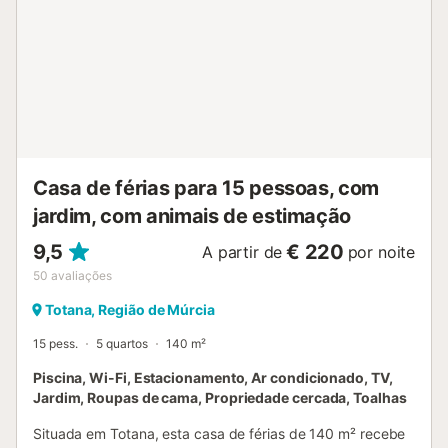
Existe ainda outra cama individual disponível mediante
pedido. A casa é bastante espaçosa e bem iluminada. As
janelas têm redes mosquiteiras e há ar condicionado. A
cozinha é espaçosa e tem todos os electrodomésticos
(máquina de lavar louça, micro-ondas, torradeira, etc). A
sala de jantar tem uma mesa grande para 6 pessoas. A
sala de estar tem dois sofás confortáveis, televisão. De
todos os espaços é possível aceder ao terraço e desfrutar
da vista da piscina e do jardim. O grande terraço em
Casa de férias para 15 pessoas, com
frente à piscina, tem uma mesa para 6 pesso...
jardim, com animais de estimação
9,5
€ 220
A partir de
por noite
50
avaliações
Totana, Região de Múrcia
15 pess.
5 quartos
140 m²
Piscina, Wi-Fi, Estacionamento, Ar condicionado, TV,
Jardim, Roupas de cama, Propriedade cercada, Toalhas
Situada em Totana, esta casa de férias de 140 m² recebe