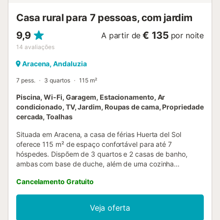
Casa rural para 7 pessoas, com jardim
9,9
€ 135
A partir de
por noite
14
avaliações
Aracena, Andaluzia
7 pess.
3 quartos
115 m²
Piscina, Wi-Fi, Garagem, Estacionamento, Ar
condicionado, TV, Jardim, Roupas de cama, Propriedade
cercada, Toalhas
Situada em Aracena, a casa de férias Huerta del Sol
oferece 115 m² de espaço confortável para até 7
hóspedes. Dispõem de 3 quartos e 2 casas de banho,
ambas com base de duche, além de uma cozinha
totalmente equipada. A propriedade tem acesso sem
Cancelamento Gratuito
degraus e um interior adaptado para facilitar a mobilidade.
Entre as comodidades contam com ar condicionado nas
duas salas de estar, televisão e máquina de lavar roupa
Veja oferta
para maior conveniência. No alpendre, podem relaxar e