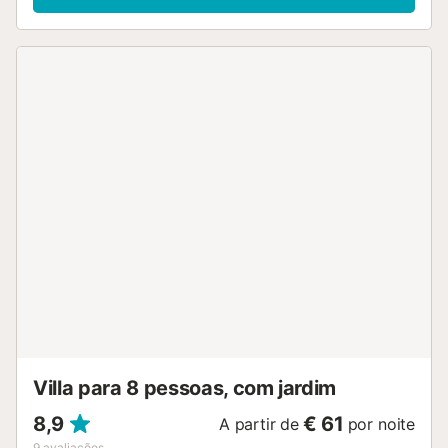
exterior privada com uma piscina, um jardim, um terraço e
comodidades para churrascos portáteis. A propriedade
está localizada perto da praia. O estacionamento gratuito
está disponível na rua. É permitido um animal de
estimação. Não é permitido fumar e celebrar eventos. O
acesso Wi-Fi não está disponível. A propriedade tem
acesso sem degraus....
Villa para 8 pessoas, com jardim
8,9
€ 61
A partir de
por noite
9
avaliações