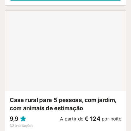
desfrutar de um mergulho refrescante na piscina exterior
privada, perfeita para aproveitar durante a vossa estadia.
A piscina está disponível de maio a setembro. É permitido
trazer animais de estimação, desde que não sejam de
raças consideradas perigosas (pitbull, Rottweiler,
doberman). O número máximo de animais de estimação é
2. Para qualquer questão, podem contactar o anfitrião
através da plataforma de reservas....
Casa rural para 5 pessoas, com jardim,
com animais de estimação
9,9
€ 124
A partir de
por noite
33
avaliações