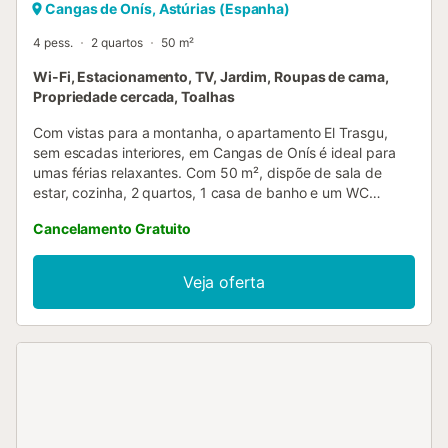
Cangas de Onís, Astúrias (Espanha)
4 pess.
2 quartos
50 m²
Wi-Fi, Estacionamento, TV, Jardim, Roupas de cama,
Propriedade cercada, Toalhas
Com vistas para a montanha, o apartamento El Trasgu,
sem escadas interiores, em Cangas de Onís é ideal para
umas férias relaxantes. Com 50 m², dispõe de sala de
estar, cozinha, 2 quartos, 1 casa de banho e um WC
adicional, acomodando até 4 pessoas. Inclui Wi-Fi de alta
Cancelamento Gratuito
velocidade (adequado para videochamadas) com espaço
de trabalho, televisão e máquina de lavar roupa. Berço
disponível. Não dispõe de ar condicionado. Podem
Veja oferta
desfrutar de um terraço coberto privado, perfeito para
relaxar ao final do dia. Esta propriedade dispõe de acesso
a uma área exterior partilhada com um jardim, um terraço
e comodidades para churrascos. Apenas a 6 km de
distância, pode visitar o Santuário de Covadonga, a porta
de entrada para o primeiro parque nacional de Espanha, o
Parque Nacional dos Picos da Europa. Em 30 minutos,
pode também chegar e desfrutar da bela costa asturiana.