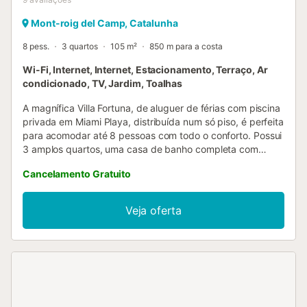
Mont-roig del Camp, Catalunha
8 pess.
3 quartos
105 m²
850 m para a costa
Wi-Fi, Internet, Internet, Estacionamento, Terraço, Ar
condicionado, TV, Jardim, Toalhas
A magnífica Villa Fortuna, de aluguer de férias com piscina
privada em Miami Playa, distribuída num só piso, é perfeita
para acomodar até 8 pessoas com todo o conforto. Possui
3 amplos quartos, uma casa de banho completa com
poliban, um lavabo, uma acolhedora sala de estar e jantar
Cancelamento Gratuito
com sofá-cama e uma cozinha totalmente equipada para
preparar deliciosas refeições. Além disso, conta com um
magnífico terraço-jardim com um agradável alpendre e
Veja oferta
vista para a piscina privada, equipada com mobiliário de
exterior, churrasqueira e duche exterior. A habitação está
cuidadosamente equipada para garantir umas férias
confortáveis, com ar condicionado, máquina de lavar loiça,
televisão por satélite e acesso à internet WIFI incluído.
Adicionalmente, a villa dispõe de uma garagem com
espaço de estacionamento no pátio traseiro para até 2