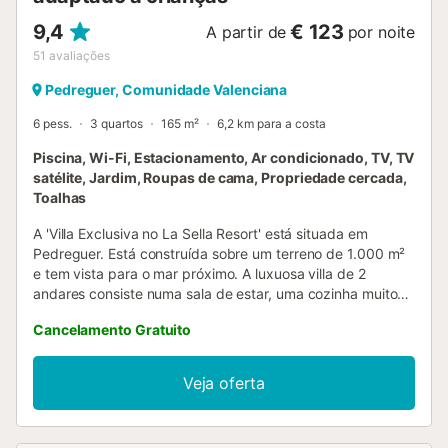
9,4
€ 123
A partir de
por noite
51
avaliações
Pedreguer, Comunidade Valenciana
6 pess.
3 quartos
165 m²
6,2 km para a costa
Piscina, Wi-Fi, Estacionamento, Ar condicionado, TV, TV
satélite, Jardim, Roupas de cama, Propriedade cercada,
Toalhas
A 'Villa Exclusiva no La Sella Resort' está situada em
Pedreguer. Está construída sobre um terreno de 1.000 m²
e tem vista para o mar próximo. A luxuosa villa de 2
andares consiste numa sala de estar, uma cozinha muito
bem equipada com máquina de lavar louça, 3 quartos e 3
Cancelamento Gratuito
casas de banho, bem como uma casa de banho adicional,
podendo assim acomodar 6 pessoas. Comodidades
adicionais incluem Wi-Fi de fibra óptica (adequado para
Veja oferta
chamadas de vídeo), ar condicionado, aquecimento
central em todos os quartos, ventiladores portáteis, uma
máquina de lavar roupa, uma máquina de secar roupa,