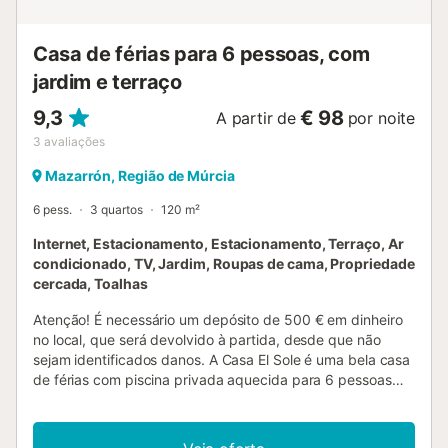
Casa de férias para 6 pessoas, com
jardim e terraço
9,3
€ 98
A partir de
por noite
3
avaliações
Mazarrón, Região de Múrcia
6 pess.
3 quartos
120 m²
Internet, Estacionamento, Estacionamento, Terraço, Ar
condicionado, TV, Jardim, Roupas de cama, Propriedade
cercada, Toalhas
Atenção! É necessário um depósito de 500 € em dinheiro
no local, que será devolvido à partida, desde que não
sejam identificados danos. A Casa El Sole é uma bela casa
de férias com piscina privada aquecida para 6 pessoas
em Camposol (Múrcia, Costa Blanca). Esta casa de férias
está localizada num bairro espanhol tranquilo e combina o
charme da arquitetura tradicional espanhola com um