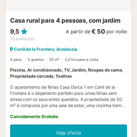
respeitem o descanso dos vizinhos....
Casa rural para 4 pessoas, com jardim
9,5
€ 50
A partir de
por noite
35
avaliações
Conil de la Frontera, Andaluzia
4 pess.
2 quartos
50 m²
2,3 km para a costa
Piscina, Ar condicionado, TV, Jardim, Roupas de cama,
Propriedade cercada, Toalhas
O apartamento de férias Casa Dorca 1 em Conil de la
Frontera é o alojamento perfeito para umas férias sem
stress com os seus entes queridos. A propriedade de 50
m² é composta por uma sala de estar, uma cozinha bem
equipada, 2 quartos e 1 casa de banho e pode, portanto,
Cancelamento Gratuito
acomodar 4 pessoas. As comodidades adicionais incluem
um espaço de trabalho dedicado para escritório em casa,
uma televisão, ar condicionado, bem como uma máquina
Veja oferta
de lavar roupa. Esta propriedade disponibiliza uma área