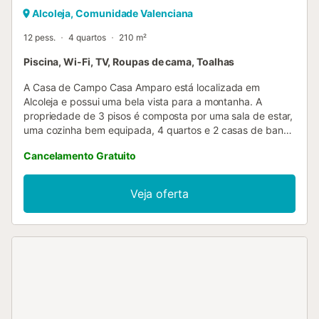
Alcoleja, Comunidade Valenciana
12 pess.
4 quartos
210 m²
Piscina, Wi-Fi, TV, Roupas de cama, Toalhas
A Casa de Campo Casa Amparo está localizada em
Alcoleja e possui uma bela vista para a montanha. A
propriedade de 3 pisos é composta por uma sala de estar,
uma cozinha bem equipada, 4 quartos e 2 casas de banho
e pode, portanto, acomodar 12 pessoas. As comodidades
Cancelamento Gratuito
adicionais incluem Wi-Fi de alta velocidade (adequado
para chamadas de vídeo), uma televisão inteligente com
serviços de streaming, uma ventoinha, uma máquina de
Veja oferta
lavar roupa e uma máquina de secar roupa. Também estão
disponíveis 2 cadeiras altas e 2 berços de bebé. Este
aluguer de férias dispõe de uma área exterior privada com
uma piscina, comodidades para churrascos e um chuveiro
exterior. O estacionamento gratuito está disponível na rua.
É permitido um máximo de 2 animais de estimação. Não é
permitido fumar nesta propriedade. O ar condicionado não
está disponível. São fornecidas toalhas de praia/piscina....