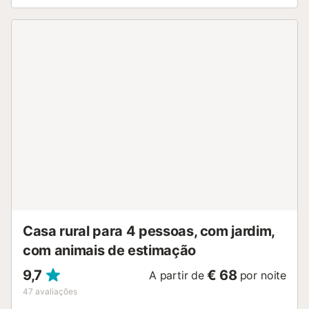
berço e uma cadeira alta também estão disponíveis. Este
aluguer de férias possui um espaço exterior privado com
uma piscina vedada, jardim, piscina infantil, terraço
coberto, churrasco, parque infantil e chuveiro exterior.
Ideal para uma escapadela relaxante e cheia de diversão.
A cerca de 600 metros do alojamento encontram-se
algumas das mais belas enseadas da aldeia, incluindo um
bunker da guerra civil. Existem também muitas enseadas
até ao porto de pesca. Estão disponíveis 3 lugares de
estacionamento na propriedade. É permitido um máximo
de 2 animais de estimação. A propriedade dispõe de
armazenamento para motas e bicicletas. Esta propriedade
tem caraterísticas de poupança de luz e água. Os
hóspedes têm de respeitar as regras de coexistência dos
outros vizinhos, tais como o ruído. As toalhas podem ser
fornecidas por um custo adicional. Por favo...
Casa rural para 4 pessoas, com jardim,
com animais de estimação
9,7
€ 68
A partir de
por noite
47
avaliações