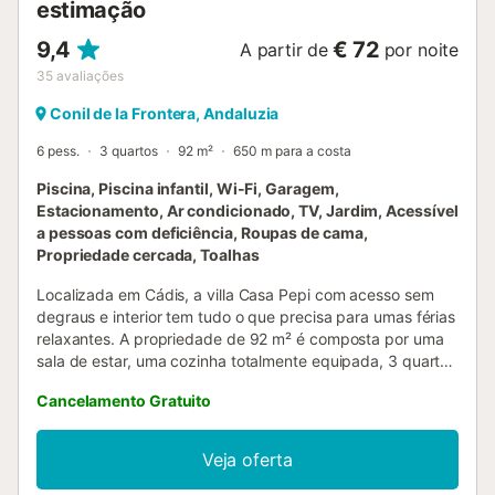
estimação
9,4
€ 72
A partir de
por noite
35
avaliações
Conil de la Frontera, Andaluzia
6 pess.
3 quartos
92 m²
650 m para a costa
Piscina, Piscina infantil, Wi-Fi, Garagem,
Estacionamento, Ar condicionado, TV, Jardim, Acessível
a pessoas com deficiência, Roupas de cama,
Propriedade cercada, Toalhas
Localizada em Cádis, a villa Casa Pepi com acesso sem
degraus e interior tem tudo o que precisa para umas férias
relaxantes. A propriedade de 92 m² é composta por uma
sala de estar, uma cozinha totalmente equipada, 3 quartos
e 2 casas de banho e pode, portanto, acomodar 6
Cancelamento Gratuito
pessoas. As comodidades adicionais incluem Wi-Fi de alta
velocidade (adequado para videochamadas) com um
espaço de trabalho dedicado para escritório em casa, uma
Veja oferta
televisão inteligente com serviços de streaming, ar
condicionado, bem como uma máquina de lavar roupa. Um