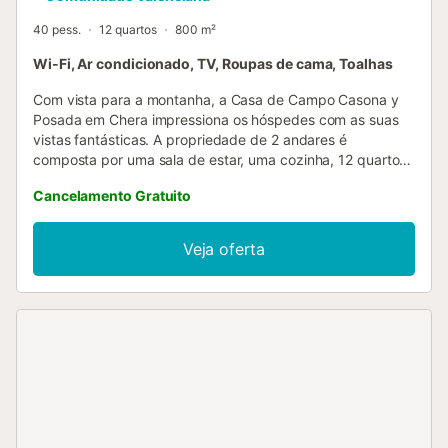
40 pess.
12 quartos
800 m²
Wi-Fi, Ar condicionado, TV, Roupas de cama, Toalhas
Com vista para a montanha, a Casa de Campo Casona y
Posada em Chera impressiona os hóspedes com as suas
vistas fantásticas. A propriedade de 2 andares é
composta por uma sala de estar, uma cozinha, 12 quartos
e 8 casas de banho e pode, portanto, acomodar 40
Cancelamento Gratuito
pessoas. As comodidades adicionais incluem Wi-Fi de alta
velocidade (adequado para chamadas de vídeo), uma
televisão, ar condicionado, bem como uma máquina de
Veja oferta
lavar roupa. Uma cadeira alta também está disponível.
Este aluguer de férias oferece um espaço exterior privado
com um terraço aberto, varanda e churrasco. Desfrute de
noites relaxantes no terraço coberto partilhado do The
Country House. As ligações de transportes públicos estão
localizadas a curta distância a pé. O estacionamento
gratuito está disponível na rua. É permitido um animal de
estimação....