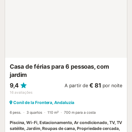
carros, proporcionando comodidade e segurança durante
a sua estadia. Aqui, desfrutará de umas fantásticas férias
em família, numa zona residencial tranquila e próxima de
restaurantes e lojas. A proximidade da praia, a apenas
600 metros, permite fazer agradáveis passeios e desfrutar
de relaxantes dias de praia sem multidões. Depois, poderá
refrescar-se na sua piscina privada e relaxar ao máximo. E
não se esqueça de explorar a animada zona pedonal de
Miami Playa, onde encontrará uma variedade de bares e
esplanadas para desfrutar de uma noite agradável.
Reserve con...
Casa de férias para 6 pessoas, com
jardim
9,4
€ 81
A partir de
por noite
16
avaliações
Conil de la Frontera, Andaluzia
6 pess.
3 quartos
110 m²
700 m para a costa
Piscina, Wi-Fi, Estacionamento, Ar condicionado, TV, TV
satélite, Jardim, Roupas de cama, Propriedade cercada,