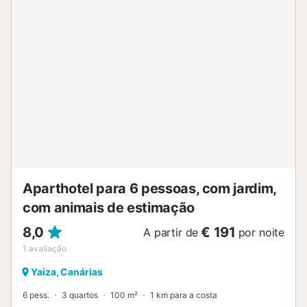
estacionamento estão disponíveis na rua....
Aparthotel para 6 pessoas, com jardim,
com animais de estimação
8,0
€ 191
A partir de
por noite
1
avaliação
Yaiza, Canárias
6 pess.
3 quartos
100 m²
1 km para a costa