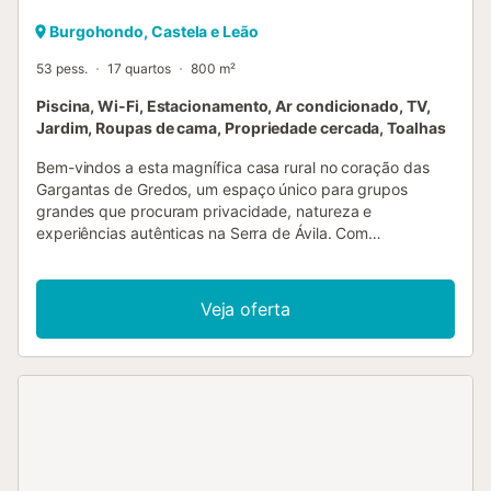
Burgohondo, Castela e Leão
53 pess.
17 quartos
800 m²
Piscina, Wi-Fi, Estacionamento, Ar condicionado, TV,
Jardim, Roupas de cama, Propriedade cercada, Toalhas
Bem-vindos a esta magnífica casa rural no coração das
Gargantas de Gredos, um espaço único para grupos
grandes que procuram privacidade, natureza e
experiências autênticas na Serra de Ávila. Com
capacidade para 30 a 53 pessoas, a propriedade
organiza-se em módulos independentes que se ativam
conforme o tamanho do vosso grupo. Assim, cada estadia
Veja oferta
adapta-se perfeitamente às vossas necessidades: quanto
mais pessoas, mais espaço disponível. Os grupos maiores,
até 53 pessoas, usufruem dos 17 quartos e respetivas 17
casas de banho, garantindo sempre o máximo conforto
para todos. A propriedade oferece serviços de alta
qualidade: Wi-Fi rápido ideal para videochamadas, smart
TV com plataformas de streaming, ar condicionado e
máquina de lavar roupa. Tudo o que precisam para uma