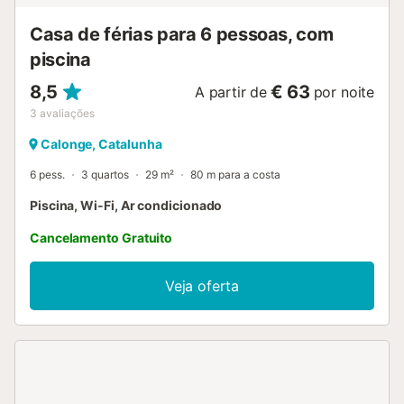
supermercado mais próximo fica a 4 minutos a pé (300 m)
Casa de férias para 6 pessoas, com
e os bares, cafés e restaurantes mais próximos ficam
todos a 1-4 minutos a pé do bungalow (90 -300 m). Os
piscina
animais de estimação não são permitidos nesta
propriedade. Há estacionamento disponível na rua. São
8,5
€ 63
A partir de
por noite
fornecidos papel higié...
3
avaliações
Calonge, Catalunha
6 pess.
3 quartos
29 m²
80 m para a costa
Piscina, Wi-Fi, Ar condicionado
Cancelamento Gratuito
Veja oferta