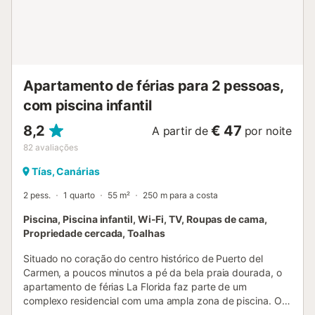
50 metros, parque infantil e ginásio a 100 metros. O
estacionamento gratuito está disponível na rua. Não são
permitidos animais de estimação e fumadores. A
propriedade dispõe de armazenamento para motas e
bicicletas. Esta propriedade tem directrizes para ajudar os
hóspedes com a separação correcta dos resíduos. S...
Apartamento de férias para 2 pessoas,
com piscina infantil
8,2
€ 47
A partir de
por noite
82
avaliações
Tías, Canárias
2 pess.
1 quarto
55 m²
250 m para a costa
Piscina, Piscina infantil, Wi-Fi, TV, Roupas de cama,
Propriedade cercada, Toalhas
Situado no coração do centro histórico de Puerto del
Carmen, a poucos minutos a pé da bela praia dourada, o
apartamento de férias La Florida faz parte de um
complexo residencial com uma ampla zona de piscina. O
apartamento é ideal para casais ou casais com uma