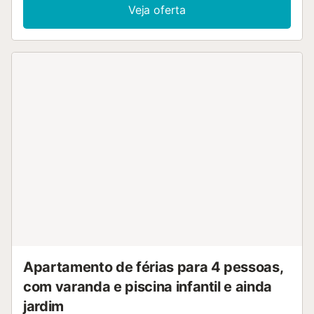
23 pessoas. As comodidades adicionais incluem Wi-Fi de
Veja oferta
alta velocidade (adequado para chamadas de vídeo) com
um espaço de trabalho dedicado para escritório em casa,
uma televisão, ar condicionado, bem como livros e
brinquedos para crianças. Este aluguer de férias dispõe de
um espaço exterior privado com uma piscina, banheira de
hidromassagem, jardim, 2 varandas e um churrasco,
perfeito para relaxamento e entretenimento. Existe um
campo de ténis a cerca de 15 minutos a pé da
propriedade. Está disponível um lugar de estacionamento
na propriedade. É permitido um máximo de 2 animais de
estimação. Não é permitido fumar e celebrar eventos. As
toalhas não podem ser fornecidas....
Apartamento de férias para 4 pessoas,
com varanda e piscina infantil e ainda
jardim