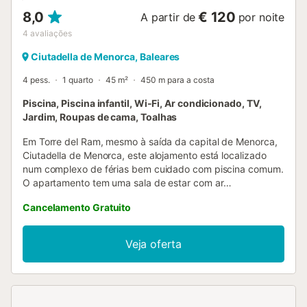
8,0
€ 120
A partir de
por noite
4
avaliações
Ciutadella de Menorca, Baleares
4 pess.
1 quarto
45 m²
450 m para a costa
Piscina, Piscina infantil, Wi-Fi, Ar condicionado, TV,
Jardim, Roupas de cama, Toalhas
Em Torre del Ram, mesmo à saída da capital de Menorca,
Ciutadella de Menorca, este alojamento está localizado
num complexo de férias bem cuidado com piscina comum.
O apartamento tem uma sala de estar com ar
condicionado, uma cozinha bem equipada, um quarto com
Cancelamento Gratuito
2 camas de casal, bem como uma casa de banho e pode
acomodar 4 pessoas. As comodidades incluem Wi-Fi,
televisão por cabo, um berço e uma cadeira alta. A área
Veja oferta
exterior comum com 2 piscinas partilhadas (uma delas
uma piscina para crianças) convida-o a passar umas férias
relaxantes. Existem restaurantes e lojas nas imediações e
a praia de areia mais próxima, Cala en Blanes, fica a 450
metros, ou seja, apenas a 6 minutos a pé. Os lugares de