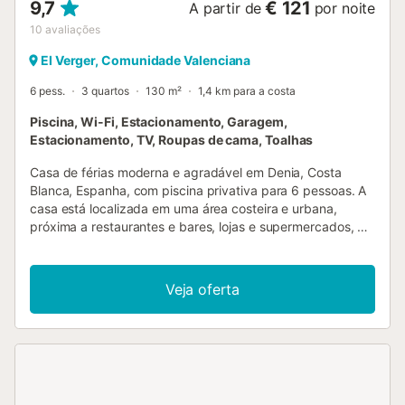
9,7
€ 121
A partir de
por noite
10
avaliações
El Verger, Comunidade Valenciana
6 pess.
3 quartos
130 m²
1,4 km para a costa
Piscina, Wi-Fi, Estacionamento, Garagem,
Estacionamento, TV, Roupas de cama, Toalhas
Casa de férias moderna e agradável em Denia, Costa
Blanca, Espanha, com piscina privativa para 6 pessoas. A
casa está localizada em uma área costeira e urbana,
próxima a restaurantes e bares, lojas e supermercados, e
a 3 km das praias da Almadrava e Deveses. A casa possui
3 quartos, 2 banheiros e 1 lavabo, distribuídos em 2 níveis.
A acomodação oferece uma bela piscina e uma vista para
Veja oferta
as montanhas. Seu conforto e a proximidade da praia,
locais de compras, atividades esportivas, vida noturna,
pontos turísticos e cultura fazem desta uma excelente
casa de férias para passar suas férias na Espanha com
família ou amigos. Interior desta casa de férias casa de
férias em 2 níveis sala de estar com ar-condicionado e