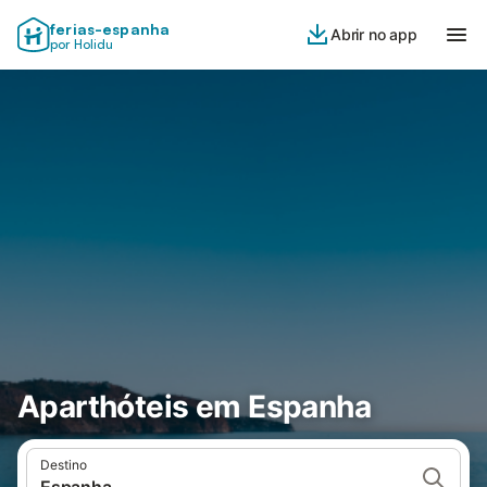
ferias-espanha
Abrir no app
por Holidu
Aparthóteis em Espanha
Destino