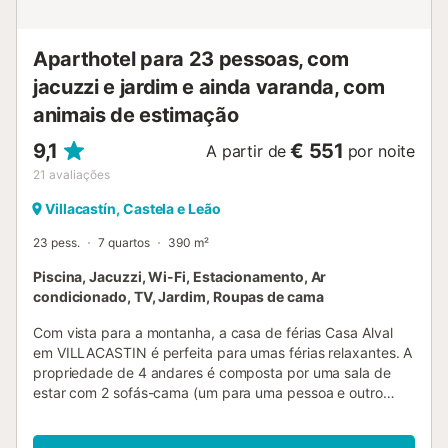
estacionamento privativa Mais informações - cidade mais
próxima a 200 metros da casa - margem de rio ou costa
mais próxima a 25 metr...
Aparthotel para 23 pessoas, com
jacuzzi e jardim e ainda varanda, com
animais de estimação
9,1
€ 551
A partir de
por noite
21
avaliações
Villacastín, Castela e Leão
23 pess.
7 quartos
390 m²
Piscina, Jacuzzi, Wi-Fi, Estacionamento, Ar
condicionado, TV, Jardim, Roupas de cama
Com vista para a montanha, a casa de férias Casa Alval
em VILLACASTIN é perfeita para umas férias relaxantes. A
propriedade de 4 andares é composta por uma sala de
estar com 2 sofás-cama (um para uma pessoa e outro
para 2 pessoas), uma cozinha totalmente equipada, 7
quartos e 7 casas de banho e pode, portanto, acomodar