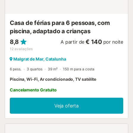
combinação de banheira/chuveiro e vaso sanitário
banheiro com lavatório, chuveiro e vaso sanitário Exterior
desta casa de férias piscina comunitária em forma de
lagoa piscina infantil jardim com árvores e móveis de
Casa de férias para 6 pessoas, com
jardim com espreguiçadeiras jardim comunitário com
piscina, adaptado a crianças
árvores...
8,8
€ 140
A partir de
por noite
12
avaliações
Malgrat de Mar, Catalunha
6 pess.
3 quartos
39 m²
150 m para a costa
Piscina, Wi-Fi, Ar condicionado, TV satélite
Cancelamento Gratuito
Veja oferta