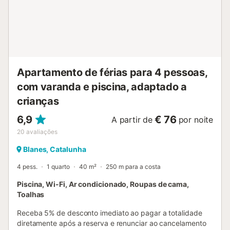
e celebrar eventos. Esta propriedade tem orientações para
ajudar os hóspedes com a separação correta dos
resíduos. São fornecidas mais informações no local. Esta
propriedade tem caraterísticas de poupança de luz e
água. A eletricidade nesta propriedade é parcialmente
gerada por painéis fotovoltaicos. Esta propriedade dispõe
de um conveniente sistema de auto-check-in....
Apartamento de férias para 4 pessoas,
com varanda e piscina, adaptado a
crianças
6,9
€ 76
A partir de
por noite
20
avaliações
Blanes, Catalunha
4 pess.
1 quarto
40 m²
250 m para a costa
Piscina, Wi-Fi, Ar condicionado, Roupas de cama,
Toalhas
Receba 5% de desconto imediato ao pagar a totalidade
diretamente após a reserva e renunciar ao cancelamento