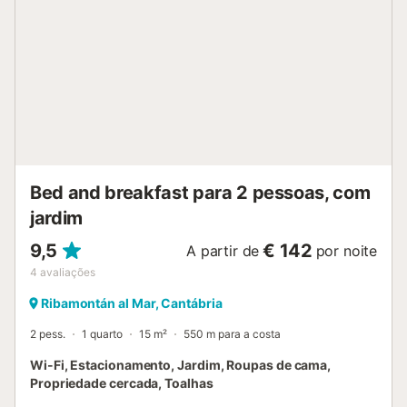
permitidos animais de estimação nem fumar na
propriedade. Está disponível meia pensão mediante
suplemento diário, com tarifas diferentes para crianças e
adultos; é necessário avisar com 24 horas de
antecedência. Podem ainda participar numa atividade na
quinta com duração de 2 horas, disponível mediante
suplemento por pessoa. Tenham em atenção que podem
existir regulamentos sobre o uso da água durante a vossa
estadia, o que poderá afetar a piscina, a rega do jardim ou
limitar o uso da água da torneira....
Bed and breakfast para 2 pessoas, com
jardim
9,5
€ 142
A partir de
por noite
4
avaliações
Ribamontán al Mar, Cantábria
2 pess.
1 quarto
15 m²
550 m para a costa
Wi-Fi, Estacionamento, Jardim, Roupas de cama,
Propriedade cercada, Toalhas