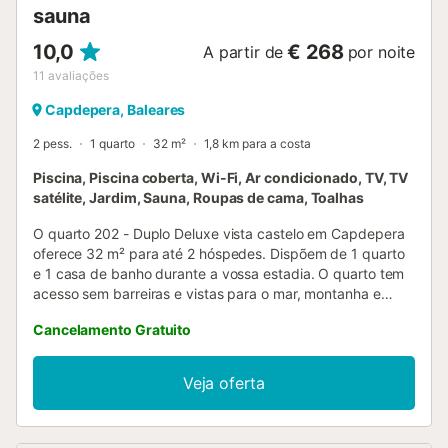
sauna
10,0
€ 268
A partir de
por noite
11
avaliações
Capdepera, Baleares
2 pess.
1 quarto
32 m²
1,8 km para a costa
Piscina, Piscina coberta, Wi-Fi, Ar condicionado, TV, TV
satélite, Jardim, Sauna, Roupas de cama, Toalhas
O quarto 202 - Duplo Deluxe vista castelo em Capdepera
oferece 32 m² para até 2 hóspedes. Dispõem de 1 quarto
e 1 casa de banho durante a vossa estadia. O quarto tem
acesso sem barreiras e vistas para o mar, montanha e
castelo. As comodidades privadas incluem ar
Cancelamento Gratuito
condicionado, varanda, TV, vídeo a pedido, Wi-Fi, toalhas
de praia, acesso por elevador e pequeno-almoço incluído.
Este alojamento só para adultos proporciona uma
Veja oferta
experiência exclusiva com as melhores vistas para o
imponente Castelo de Capdepera. Vila Nova é um
alojamento acolhedor só para adultos, gerido por uma