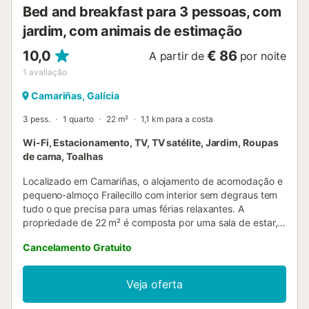
23:00 às 10:00....
Bed and breakfast para 3 pessoas, com
jardim, com animais de estimação
10,0
€ 86
A partir de
por noite
1
avaliação
Camariñas, Galícia
3 pess.
1 quarto
22 m²
1,1 km para a costa
Wi-Fi, Estacionamento, TV, TV satélite, Jardim, Roupas
de cama, Toalhas
Localizado em Camariñas, o alojamento de acomodação e
pequeno-almoço Frailecillo com interior sem degraus tem
tudo o que precisa para umas férias relaxantes. A
propriedade de 22 m² é composta por uma sala de estar, 1
quarto e 1 casa de banho e pode, portanto, acomodar 3
Cancelamento Gratuito
pessoas. As comodidades adicionais incluem Wi-Fi de alta
velocidade (adequado para chamadas de vídeo) com um
espaço de trabalho dedicado para escritório em casa,
Veja oferta
bem como uma televisão. Um berço e uma cadeira alta
também estão disponíveis. Este alojamento não dispõe de