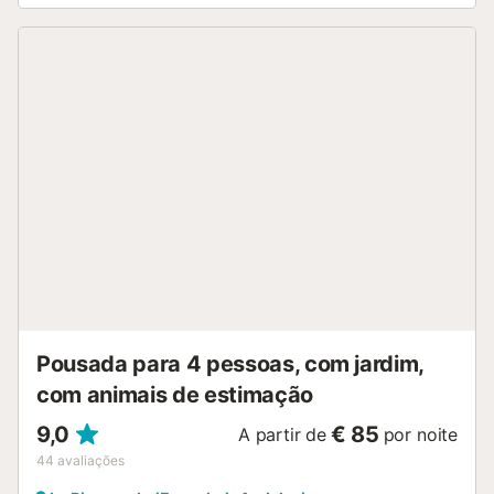
ar condicionado. Este alojamento de acomodação e
pequeno-almoço dispõe de um jardim privado, perfeito
para desfrutar de manhãs tranquilas. Os hóspedes podem
preparar refeições deliciosas nas comodidades para
churrascos partilhadas nesta propriedade. Este alojamento
de acomodação e pequeno-almoço está localizado perto
de várias atracções, incluindo o Farol do Cabo Villano,
praias selvagens, o Museu das Rendas, o Cemitério Inglês,
o Castelo Vimianzo, o Dólmen de Dombate, Castro de
Borneiro, o Santuário Virxe da Barca e as Caldeiras do Rio
Castro. Está disponível um lugar de estacionamento na
propriedade. As famílias com crianças são bem-vindas. 1
animal de estimação até 15 kg é bem-vindo em quartos
com acesso direto ao jardim (por uma taxa diária), mas
não deve ser deixado sozinho no quarto e deve
permanecer amarrado nos terrenos do hotel. Não é per...
Pousada para 4 pessoas, com jardim,
com animais de estimação
9,0
€ 85
A partir de
por noite
44
avaliações