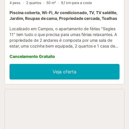
4 pess.
2 quartos
50 m²
9,1 km para a costa
Piscina coberta, Wi-Fi, Ar condicionado, TV, TV satélite,
Jardim, Roupas de cama, Propriedade cercada, Toalhas
Localizado em Campos, o apartamento de férias "Segles
11" tem tudo o que precisa para umas férias relaxantes. A
propriedade de 2 andares é composta por uma sala de
estar, uma cozinha bem equipada, 2 quartos e 1 casa de
banho e pode, portanto, acomodar 4 pessoas. As
Cancelamento Gratuito
comodidades adicionais incluem Wi-Fi (adequado para
videochamadas), uma televisão, aquecimento, bem como
ar condicionado. Para além disso, está disponível
Veja oferta
equipamento de ginástica na propriedade. Um berço e
uma cadeira alta também estão disponíveis. A sua área
exterior privada inclui um terraço aberto e uma varanda. A
propriedade tem também acesso a uma área exterior
partilhada que inclui um jardim e um terraço coberto. O
apartamento de férias tem também uma piscina interior
partilhada para que possa desfrutar. O estacionamento
gratuito está disponível na rua. É permitido um máximo de
1 animal de estimação (note que há outros animais de
estimação no edifício e os seus animais de estimação