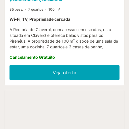
35 pess.
7 quartos
100 m²
Wi-Fi, TV, Propriedade cercada
A Rectoria de Claverol, com acesso sem escadas, está
situada em Claverol e oferece belas vistas para os
Pirenéus. A propriedade de 100 m² dispõe de uma sala de
estar, uma cozinha, 7 quartos e 3 casas de banho,
acomodando até 35 pessoas. Entre os serviços adicionais
Cancelamento Gratuito
encontram-se Wi-Fi com espaço dedicado para trabalho
remoto, televisão e máquina de lavar roupa. Este
alojamento não dispõe de ar condicionado nem de toalhas.
Veja oferta
Tem um terraço privado ao ar livre, ideal para relaxar à
noite. Existe estacionamento gratuito disponível na rua.
Não são permitidos animais de estimação, fumar ou
realizar eventos. O alojamento oferece um sistema
cómodo de auto check-in. Tenham em atenção que
poderão existir regulamentos governamentais sobre o uso
da água durante a vossa estadia, o que poderá afetar o
uso da piscina, a rega do jardim ou limitar o uso da água
da torneira....