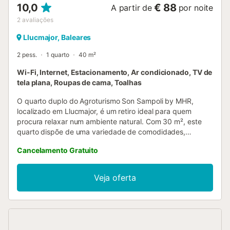
10,0
€ 88
A partir de
por noite
2
avaliações
Llucmajor, Baleares
2 pess.
1 quarto
40 m²
Wi-Fi, Internet, Estacionamento, Ar condicionado, TV de
tela plana, Roupas de cama, Toalhas
O quarto duplo do Agroturismo Son Sampoli by MHR,
localizado em Llucmajor, é um retiro ideal para quem
procura relaxar num ambiente natural. Com 30 m², este
quarto dispõe de uma variedade de comodidades,
incluindo ar condicionado, televisão de ecrã plano e
Cancelamento Gratuito
acesso Wi-Fi gratuito. Também inclui um pequeno-almoço
em estilo buffet e acesso a uma piscina exterior comum,
perfeita para desfrutar do clima mediterrânico. O quarto
Veja oferta
possui uma grande cama de casal, um roupeiro e
aquecimento, garantindo uma estadia confortável durante
todo o ano. A casa de banho privativa inclui um chuveiro,
um secador de cabelo, toalhas e produtos de higiene
pessoal gratuitos. A casa de banho privativa tem um