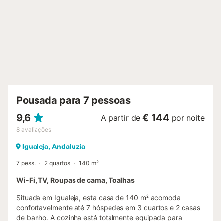
estarão num espaço partilhado com eles). O pequeno-
almoço está disponível mediante pedido e mediante o
pagamento de uma taxa. São fornecidas toalhas de
praia/piscina. A propriedade dispõe de arrumação de
motocicletas e bicicletas. Esta propriedade tem regras de
reciclagem, é fornecida mais informação no local....
Pousada para 7 pessoas
9,6
€ 144
A partir de
por noite
8
avaliações
Igualeja, Andaluzia
7 pess.
2 quartos
140 m²
Wi-Fi, TV, Roupas de cama, Toalhas
Situada em Igualeja, esta casa de 140 m² acomoda
confortavelmente até 7 hóspedes em 3 quartos e 2 casas
de banho. A cozinha está totalmente equipada para