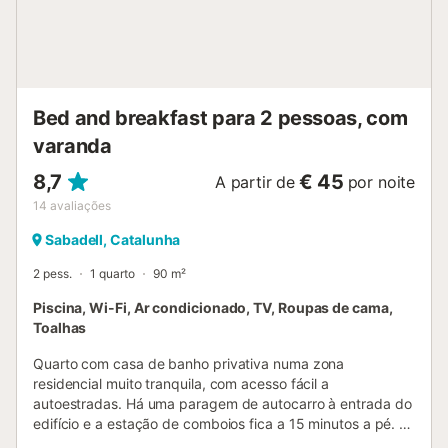
Bed and breakfast para 2 pessoas, com
varanda
8,7
€ 45
A partir de
por noite
14
avaliações
Sabadell, Catalunha
2 pess.
1 quarto
90 m²
Piscina, Wi-Fi, Ar condicionado, TV, Roupas de cama,
Toalhas
Quarto com casa de banho privativa numa zona
residencial muito tranquila, com acesso fácil a
autoestradas. Há uma paragem de autocarro à entrada do
edifício e a estação de comboios fica a 15 minutos a pé. A
casa é partilhada com o anfitrião, mas tanto o quarto como