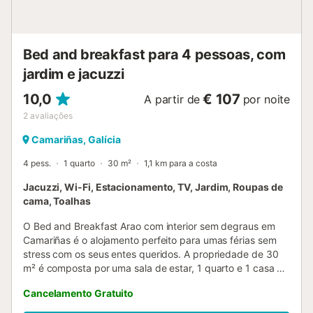
restantes, apenas para crianças até um ano....
Bed and breakfast para 4 pessoas, com
jardim e jacuzzi
10,0
€ 107
A partir de
por noite
2
avaliações
Camariñas, Galícia
4 pess.
1 quarto
30 m²
1,1 km para a costa
Jacuzzi, Wi-Fi, Estacionamento, TV, Jardim, Roupas de
cama, Toalhas
O Bed and Breakfast Arao com interior sem degraus em
Camariñas é o alojamento perfeito para umas férias sem
stress com os seus entes queridos. A propriedade de 30
m² é composta por uma sala de estar, 1 quarto e 1 casa de
banho e pode, portanto, acomodar 4 pessoas. As
Cancelamento Gratuito
comodidades adicionais incluem Wi-Fi de alta velocidade
(adequado para chamadas de vídeo) com um espaço de