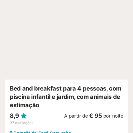
partilhado. A quinta está inserida num ambiente natural,
com cavalos, ovelhas, porcos e galinhas a circular
livremente, tornando-se ideal para famílias com crianças
pequenas que procuram umas férias divertidas e em
contacto com a natureza. Existe um lugar de
estacionamento disponível na propriedade. Não são
permitidos animais de estimação, fumar no interior do
apartamento nem festas. Poderão desfrutar de serviços
adicionais, como passeios a cavalo, disponíveis mediante
pedido e com custo adicional....
Bed and breakfast para 4 pessoas, com
piscina infantil e jardim, com animais de
estimação
8,9
€ 95
A partir de
por noite
37
avaliações
Cornellà del Terri, Catalunha