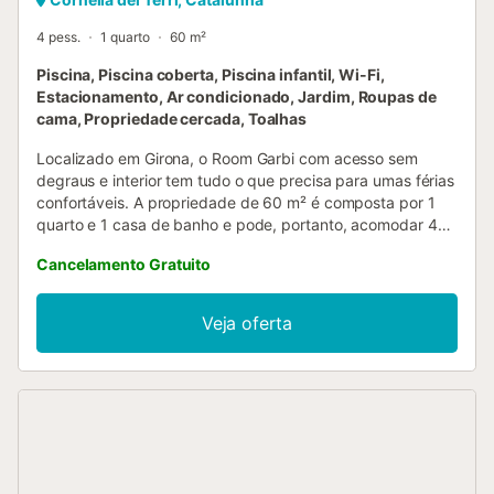
4 pess.
1 quarto
60 m²
Piscina, Piscina coberta, Piscina infantil, Wi-Fi,
Estacionamento, Ar condicionado, Jardim, Roupas de
cama, Propriedade cercada, Toalhas
Localizado em Girona, o Room Garbi com acesso sem
degraus e interior tem tudo o que precisa para umas férias
confortáveis. A propriedade de 60 m² é composta por 1
quarto e 1 casa de banho e pode, portanto, acomodar 4
pessoas. As comodidades adicionais incluem Wi-Fi de alta
Cancelamento Gratuito
velocidade (adequado para chamadas de vídeo), bem
como ar condicionado. Além disso, uma mesa de bilhar
está disponível na propriedade. Este quarto inclui acesso a
Veja oferta
uma piscina interior partilhada. Este estabelecimento
oferece acesso a uma zona exterior partilhada com
piscina, jardim e parque infantil. A casa rural Mas Fuselles
é ideal para famílias, pois dispõe de parque, serviço de
entretenimento para crianças a cargo dos proprietários
mediante pedido e visitas à quinta. A casa rural fica a 10
minutos do Parc de la Draga, a 25 minutos de Girona e a
35 minutos de L'Escala, na Costa Brava. Não são