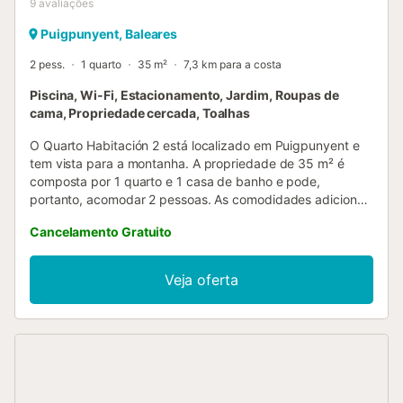
9
avaliações
Puigpunyent, Baleares
2 pess.
1 quarto
35 m²
7,3 km para a costa
Piscina, Wi-Fi, Estacionamento, Jardim, Roupas de
cama, Propriedade cercada, Toalhas
O Quarto Habitación 2 está localizado em Puigpunyent e
tem vista para a montanha. A propriedade de 35 m² é
composta por 1 quarto e 1 casa de banho e pode,
portanto, acomodar 2 pessoas. As comodidades adicionais
incluem Wi-Fi de alta velocidade (adequado para
Cancelamento Gratuito
chamadas de vídeo) com um espaço de trabalho
dedicado para o escritório em casa. Além disso, uma mesa
de bilhar também é fornecida para sua diversão. Um berço
Veja oferta
e uma cadeira alta também estão disponíveis. Este
alojamento não dispõe de ar condicionado. Aluguer de
férias com cozinha partilhada, piscina, jardim, terraço e
área de churrasco para os hóspedes desfrutarem. Está
disponível um lugar de estacionamento na propriedade.
Não são permitidos animais de estimação, fumar e
celebrar eventos. A propriedade dispõe de