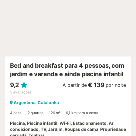
possível encontrar insetos típicos da zona, como abelhas,
formigas e moscas. Fazemos controlos regulares para
minimizar a sua presença. No interior, tudo foi pensado
para o vosso conforto. O ar condicionado em todas as
divisões garante uma estadia agradável mesmo nos dias
mais quentes. A casa acomoda até 4 pessoas em 2
quartos bem equipados e uma sala confortável. A cozinha
totalmente equipada permite preparar refeições e
desfrutar da gastronomia andaluza. Situados em La
Rinconada, estarão numa localização ideal para
Bed and breakfast para 4 pessoas, com
descobrir...
jardim e varanda e ainda piscina infantil
9,2
€ 139
A partir de
por noite
5
avaliações
Argentona, Catalunha
4 pess.
2 quartos
126 m²
6,1 km para a costa
Piscina, Piscina infantil, Wi-Fi, Estacionamento, Ar
condicionado, TV, Jardim, Roupas de cama, Propriedade
cercada, Toalhas