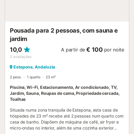
infantil no alojamento para o vosso entretenimento. O
pequeno-almoço pode ser solicitado mediante um custo
adicional....
Pousada para 2 pessoas, com sauna e
jardim
10,0
€ 100
A partir de
por noite
3
avaliações
Estepona, Andaluzia
2 pess.
1 quarto
23 m²
Piscina, Wi-Fi, Estacionamento, Ar condicionado, TV,
Jardim, Sauna, Roupas de cama, Propriedade cercada,
Toalhas
Situada numa zona tranquila de Estepona, esta casa de
hóspedes de 23 m² recebe até 2 pessoas num quarto com
casa de banho. Dispõem de máquina de café, air fryer e
micro-ondas no interior, além de uma cozinha exterior
privada. Têm Wi-Fi de alta velocidade para