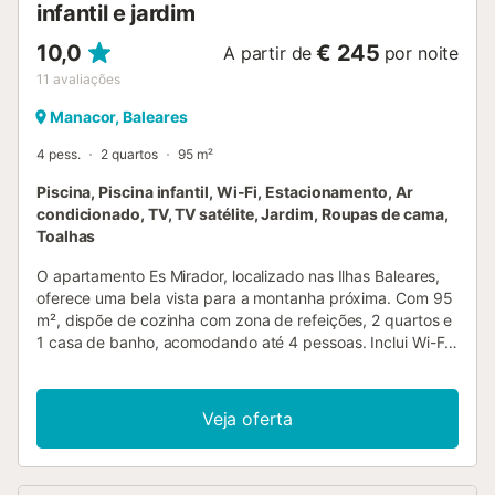
infantil e jardim
10,0
€ 245
A partir de
por noite
11
avaliações
Manacor, Baleares
4 pess.
2 quartos
95 m²
Piscina, Piscina infantil, Wi-Fi, Estacionamento, Ar
condicionado, TV, TV satélite, Jardim, Roupas de cama,
Toalhas
O apartamento Es Mirador, localizado nas Ilhas Baleares,
oferece uma bela vista para a montanha próxima. Com 95
m², dispõe de cozinha com zona de refeições, 2 quartos e
1 casa de banho, acomodando até 4 pessoas. Inclui Wi-Fi,
televisão, ar condicionado, máquina de lavar roupa e
berço disponível. Conta ainda com um terraço
parcialmente coberto e churrasqueira. Poderão usufruir
Veja oferta
das áreas comuns juntamente com outros hóspedes,
partilhando a piscina, o jardim e a piscina infantil do
agroturismo. Todos os espaços exteriores são de uso