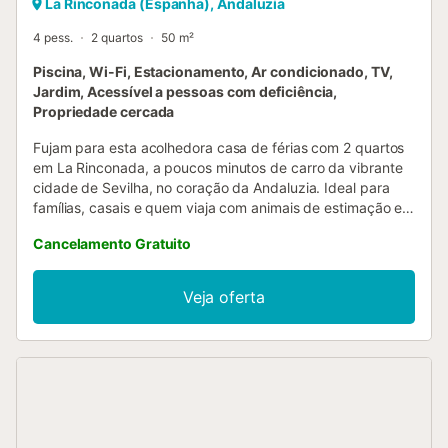
La Rinconada (Espanha), Andaluzia
4 pess.
2 quartos
50 m²
Piscina, Wi-Fi, Estacionamento, Ar condicionado, TV,
Jardim, Acessível a pessoas com deficiência,
Propriedade cercada
Fujam para esta acolhedora casa de férias com 2 quartos
em La Rinconada, a poucos minutos de carro da vibrante
cidade de Sevilha, no coração da Andaluzia. Ideal para
famílias, casais e quem viaja com animais de estimação e
procura tranquilidade no sul de Espanha, este refúgio
Cancelamento Gratuito
oferece conforto, privacidade e vida ao ar livre. Animais de
estimação são permitidos (máximo 1; disponível mediante
pagamento adicional). A utilização da casa destina-se
Veja oferta
exclusivamente a alojamento; festas, celebrações ou
qualquer outro tipo de eventos não são permitidos.
Aproveitem a vossa piscina privada, perfeita para se
refrescarem e relaxarem ao sol andaluz. Quer prefiram
tardes calmas junto à água ou mergulhos à noite, a zona
da piscina será o vosso oásis durante toda a estadia.
Tenham em conta que a casa está situada no campo e
rodeada de natureza. Durante os meses quentes, é