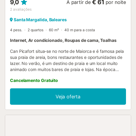
9,0
€ 61
A partir de
por noite
2
avaliações
Santa Margalida, Baleares
4 pess.
2 quartos
60 m²
40 m para a costa
Internet, Ar condicionado, Roupas de cama, Toalhas
Can Picafort situa-se no norte de Maiorca e é famosa pela
sua praia de areia, bons restaurantes e oportunidades de
lazer. No verão, é um destino de praia e um local muito
animado com muitos bares de praia e lojas. Na época
baixa, pode fazer caminhadas, ciclismo e várias excursões
Cancelamento Gratuito
ou jogar golfe no campo de Alcanada. A Playa de Muro,
uma área de areia branca e fina, fica ao lado de Can
Picafort e estende-se até Puerto de Alcúdia. Um carro não
Veja oferta
é necessário, pois encontrará todos os serviços essenciais
por perto. Os apartamentos são ideais para 4 hóspedes e
consistem em dois quartos com camas individuais, uma
sala de estar/jantar, uma cozinha com equipamento básico
como cafeteira e chaleira, uma casa de banho e uma
máquina de lavar roupa. Se viajar com um bebé,