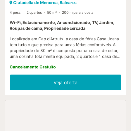
Ciutadella de Menorca, Baleares
4 pess.
2 quartos
50 m²
200 m para a costa
Wi-Fi, Estacionamento, Ar condicionado, TV, Jardim,
Roupas de cama, Propriedade cercada
Localizada em Cap d'Artrutx, a casa de férias Casa Joana
tem tudo o que precisa para umas férias confortáveis. A
propriedade de 80 m² é composta por uma sala de estar,
uma cozinha totalmente equipada, 2 quartos e 1 casa de
banho e pode, portanto, acomodar 4 pessoas. As
Cancelamento Gratuito
comodidades adicionais incluem Wi-Fi, uma televisão, uma
ventoinha, bem como uma máquina de lavar roupa. Um
berço e uma cadeira alta também estão disponíveis. Este
Veja oferta
alojamento não dispõe de: ar condicionado. Esta
propriedade dispõe de um espaço exterior privado com
um jardim, terraço aberto, terraço coberto, churrasco e
duche exterior. A propriedade está localizada perto da
praia e as ligações de transportes públicos estão a uma
curta distância a pé. Estão disponíveis 2 lugares de
estacionamento na propriedade e estacionamento gratuito
na rua. É permitido um máximo de 2 animais de estimação.