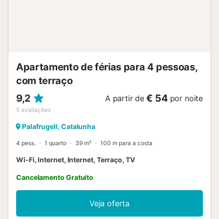
quarto e da sala é possível desfrutar de vistas
deslumbrantes para o mar, adicionando um toque especial
ao ambiente. A casa de banho está completa com uma
banheira, oferecendo a opção de relaxar e desfrutar de
um banho após um dia de exploração. Para maior
comodidade, estão...
Apartamento de férias para 4 pessoas,
com terraço
9,2
€ 54
A partir de
por noite
5
avaliações
Palafrugell, Catalunha
4 pess.
1 quarto
39 m²
100 m para a costa
Wi-Fi, Internet, Internet, Terraço, TV
Cancelamento Gratuito
Veja oferta