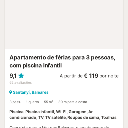
Não é permitido fumar e celebrar eventos. Esta
propriedade tem orientações para ajudar os hóspedes
com a separação correcta dos resíduos. São fornecidas
mais informações no local. Foram instaladas características
de poupança de água nesta propriedade. A casa tem ar
condicionado na sala de estar e também estão disponíveis
ventoinhas nos quartos. O berço e a cadeira alta estão
disponíveis mediante pedido prévio e por um custo
adicional....
Apartamento de férias para 3 pessoas,
com piscina infantil
9,1
€ 119
A partir de
por noite
62
avaliações
Santanyí, Baleares
3 pess.
1 quarto
55 m²
30 m para a costa
Piscina, Piscina infantil, Wi-Fi, Garagem, Ar
condicionado, TV, TV satélite, Roupas de cama, Toalhas
Com vista para o Mar das Baleares, o apartamento de