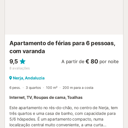
windsurfing school, surf board hire, waterski school, scuba
diving centre and bananna boat rides. Basketball, mini
golf, table tennis, billiards, table football, play park,
volleyball. Boat excursions with views of the bays and
caves. Golf courses 25 Km. at Caldes de Malavella, and 30
Km. at Platja d’Aro. High quality facilities, modern sanitary
instalations with free hot water. Numbered pitches.
Apartamento de férias para 6 pessoas,
Reservation service. Wooden bungal...
com varanda
9,5
€ 80
A partir de
por noite
8
avaliações
Nerja, Andaluzia
6 pess.
3 quartos
100 m²
200 m para a costa
Internet, TV, Roupas de cama, Toalhas
Este apartamento no rés-do-chão, no centro de Nerja, tem
três quartos e uma casa de banho, com capacidade para
5/6 hóspedes. É um apartamento compacto, numa
localização central muito conveniente, a uma curta