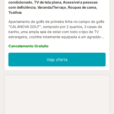
condicionado, TV de tela plana, Acessível a pessoas
com deficiência, Varanda/Terraço, Roupas de cama,
Toalhas
Apartamento de golfe de primeira linha no campo de golfe
"CALANOVA GOLF", composto por 2 quartos, 2 casas de
banho, uma ampla sala de estar com todo o tipo de TV
estrangeira, cozinha totalmente equipada e um agradável
terraço, a urbanização, de uso privado e segurança
Cancelamento Gratuito
privada, fica apenas a 10 minutos das famosas Marbella e
Fuengirola, bem como a 25 minutos do aeroporto
internacional de Málaga.Em Mijas Costa, no coração da
Veja oferta
Costa del Sol, o Calanova GRAND Golf tem uma
localização única e privilegiada, rodeado por instalações
recreativas como a marina, a escola de ténis Club del Sol
com 12 campos profissionais e a emblemática Cala de
Mijas... Juntamente com vistas espectaculares sobre o
Mediterrâneo e o campo de golfe, o complexo tem duas
piscinas, campos de padel, bar-restaurante de verão,
concierge e extensas áreas ajardinadas com vegetação
subtropical....