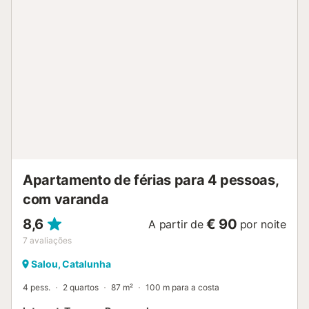
cozinha partilhada para as cinco unidades (máx. 12
pessoas) e de um terraço exterior comum. O acesso às
grutas e à piscina faz-se por escadas. Cada unidade
dispõe de um lugar de estacionamento à entrada. Piscina
partilhada. Não são permitidos animais de estimação,
fumar, festas ou eventos, incluindo despedidas de solteiro.
Existem câmaras de segurança nas instalações. O acesso
é feito facilmente por aplicação. Não é hotel, não há staff
exceto manutenção, nem serviços extra. As salamandras
de pellets são decorativas e não funcionam. Não nos
responsabilizamos por objetos de valor nos qu...
Apartamento de férias para 4 pessoas,
com varanda
8,6
€ 90
A partir de
por noite
7
avaliações
Salou, Catalunha
4 pess.
2 quartos
87 m²
100 m para a costa