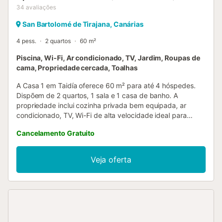
34
avaliações
San Bartolomé de Tirajana, Canárias
4 pess.
2 quartos
60 m²
Piscina, Wi-Fi, Ar condicionado, TV, Jardim, Roupas de
cama, Propriedade cercada, Toalhas
A Casa 1 em Taidía oferece 60 m² para até 4 hóspedes.
Dispõem de 2 quartos, 1 sala e 1 casa de banho. A
propriedade inclui cozinha privada bem equipada, ar
condicionado, TV, Wi-Fi de alta velocidade ideal para
videochamadas, espaço de trabalho dedicado e terraço
Cancelamento Gratuito
privado descoberto com vista para a montanha, de uso
exclusivo durante a vossa estadia. Relaxem junto à piscina
exterior aquecida partilhada no Palmeral de Taidía, em
Veja oferta
Taidía, e desfrutem do jardim comum e do terraço
descoberto. Têm ao dispor um duche exterior para maior
comodidade. O estacionamento está disponível na rua e o
check-in é autónomo. Não são permitidos eventos na
propriedade....