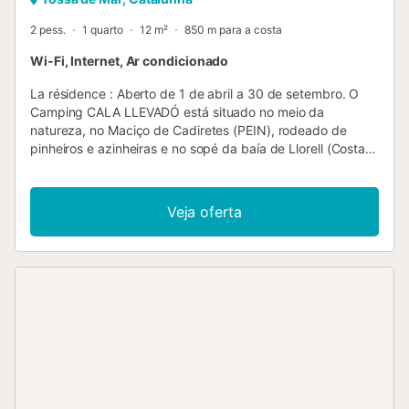
2 pess.
1 quarto
12 m²
850 m para a costa
Wi-Fi, Internet, Ar condicionado
La résidence : Aberto de 1 de abril a 30 de setembro. O
Camping CALA LLEVADÓ está situado no meio da
natureza, no Maciço de Cadiretes (PEIN), rodeado de
pinheiros e azinheiras e no sopé da baía de Llorell (Costa
Brava sul), porta de entrada para o Mediterrâneo, berço
da Costa Brava. As suas parcelas são isoladas e
independentes, distribuídas pelo terreno inclinado do
Veja oferta
parque de campismo. Vários campos para caravanas e
sobretudo tendas têm vista para o mar. Mesmo os novos
bungalows de 2013 (Forest Cabins) também têm vista
para o mar. O Camping Cala Llevadó tem vista para 4
praias > 3 enseadas > 1 praia de nudismo. Ambiente
familiar e amigável. Cala Llevadó offers the opportunity to
practice watersports on its beaches, and has several
entertaintment activities for both adults and children, with
many routes for wandering, hiking, biking MTB... Sport,
Cork trees in Tossa, Activities and animation, Mountain
bike routes, Walking, Cooking courses, Sailing and