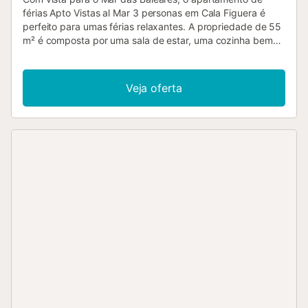
férias Apto Vistas al Mar 3 personas em Cala Figuera é
perfeito para umas férias relaxantes. A propriedade de 55
m² é composta por uma sala de estar, uma cozinha bem
equipada, 1 quarto e 1 casa de banho e pode, portanto,
acomodar 3 pessoas. As comodidades adicionais incluem
Wi-Fi de alta velocidade (adequado para chamadas de
Veja oferta
vídeo), uma televisão, bem como ar condicionado. Um
berço e uma cadeira alta também estão disponíveis. Este
aluguer de férias possui um terraço privado coberto para
noites relaxantes. Desfrute de comodidades exteriores
partilhadas, incluindo uma piscina, jardim, terraço e
chuveiro exterior durante a sua estadia. Por favor, note
que a piscina está localizada no edifício do outro lado da
rua (Villa Sirena Apartments). As ligações de transportes
públicos estão localizadas a curta distância a pé. Este
estúdio está localizado no piso superior do edifício. Está
disponível estacionamento gratuito na rua e um lugar de
estacionamento sujeito à disponibilidade. Não são
permitidos animais de estimação, fumar e celebrar
eventos. Esta propriedade dispõe de iluminação
economizadora de energia. Está disponível um cofre por
um custo adicional....