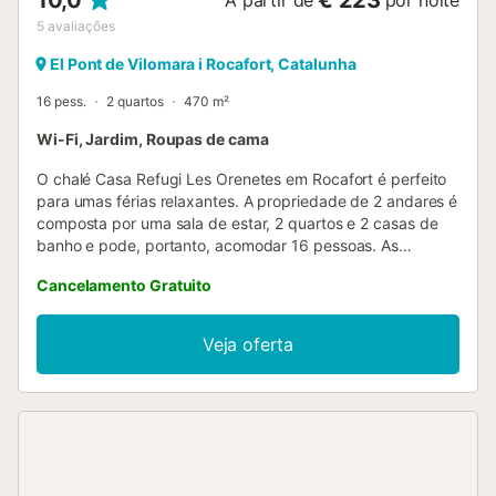
10,0
€ 223
A partir de
por noite
5
avaliações
El Pont de Vilomara i Rocafort, Catalunha
16 pess.
2 quartos
470 m²
Wi-Fi, Jardim, Roupas de cama
O chalé Casa Refugi Les Orenetes em Rocafort é perfeito
para umas férias relaxantes. A propriedade de 2 andares é
composta por uma sala de estar, 2 quartos e 2 casas de
banho e pode, portanto, acomodar 16 pessoas. As
comodidades adicionais incluem Wi-Fi com um espaço de
Cancelamento Gratuito
trabalho dedicado para escritório em casa, uma máquina
de lavar roupa, bem como livros e brinquedos para
crianças. Este alojamento não dispõe de: ar condicionado
Veja oferta
e toalhas. Esta propriedade dispõe de uma área exterior
privada com um jardim, uma varanda e comodidades para
churrascos. Está disponível uma cozinha partilhada para
uso dos hóspedes. Este chalé dispõe de um terraço
coberto partilhado para noites relaxantes. É permitido um
máximo de 4 animais de estimação. Não é permitido fumar
nesta propriedade. Não são permitidas festas, eventos e