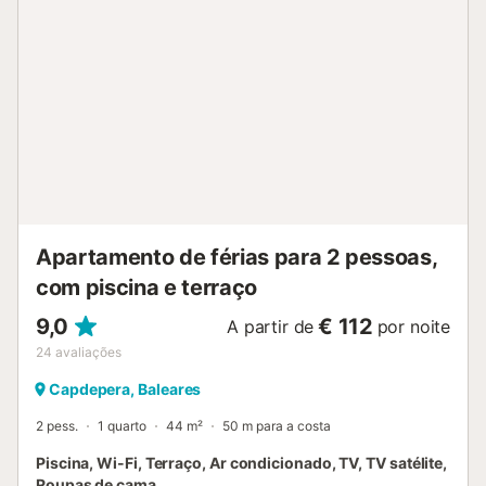
disponibilizamos um berço e cadeira alta mediante pedido.
De manhã, pode desfrutar de um pequeno-almoço na sala
de estar/jantar com vista para o mar. Os apartamentos
dispõem de Wi-Fi e ar condicionado. O terraço no último
andar é comum e tem vistas espetaculares para o mar. A
ter em conta: As fotos são fotos de exemplo, os
apartamentos têm o mesmo equipamento e vistas, mas as
cores dos móveis e a decoração podem variar. Não é
possível confirmar um andar específico, podendo ser o
primeiro ou o segundo andar. Nas Ilhas Baleares existe
uma taxa turística, chamada Ecotasa, que tem de ser
paga por cada hóspede a partir dos 16 an...
Apartamento de férias para 2 pessoas,
com piscina e terraço
9,0
€ 112
A partir de
por noite
24
avaliações
Capdepera, Baleares
2 pess.
1 quarto
44 m²
50 m para a costa
Piscina, Wi-Fi, Terraço, Ar condicionado, TV, TV satélite,
Roupas de cama