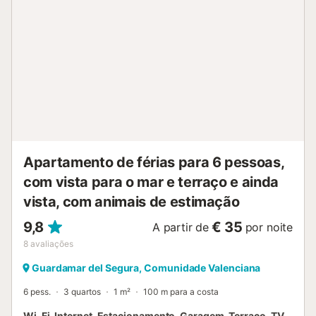
música alta. Esta propriedade tem diretrizes para ajudar
os hóspedes com a separação correta dos resíduos. São
fornecidas mais informações no local. Não são aceites
reservas para mais de 5 noites. Os proprietários residem
na propriedade e os hóspedes partilham a cozinha e as
áreas comuns com eles. É estritamente proibido organizar
festas, tocar música ou convidar qualquer pessoa que não
esteja incluída na reserva. Por favor, seja atencioso e
respeite a privacidade e as horas de silêncio dos
proprietários....
Apartamento de férias para 6 pessoas,
com vista para o mar e terraço e ainda
vista, com animais de estimação
9,8
€ 35
A partir de
por noite
8
avaliações
Guardamar del Segura, Comunidade Valenciana
6 pess.
3 quartos
1 m²
100 m para a costa
Wi-Fi, Internet, Estacionamento, Garagem, Terraço, TV,