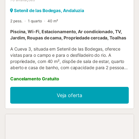
Setenil de las Bodegas, Andaluzia
2 pess.
1 quarto
40 m²
Piscina, Wi-Fi, Estacionamento, Ar condicionado, TV,
Jardim, Roupas de cama, Propriedade cercada, Toalhas
A Cueva 3, situada em Setenil de las Bodegas, oferece
vistas para o campo e para o desfiladeiro do rio. A
propriedade, com 40 m², dispõe de sala de estar, quarto
aberto e casa de banho, com capacidade para 2 pessoas.
Inclui Wi-Fi, smart TV com acesso a plataformas de
Cancelamento Gratuito
streaming, máquina de lavar roupa numa área comum e
toalha de piscina para espreguiçadeira. Também têm à
disposição uma mesa de pingue-pongue. Os aquecedores
Veja oferta
de pellets são decorativos e não estão em funcionamento.
O alojamento possui espaço exterior com jardim, piscina
comunitária, ar condicionado quente-frio, terraço e duche
exterior (atualmente fora de serviço). Cozinha comum. As
churrasqueiras são proibidas por lei. Estadia rural
composta por quatro grutas e uma casa de pedra no rés-
do-chão, com áreas comuns. Podem usufruir de uma