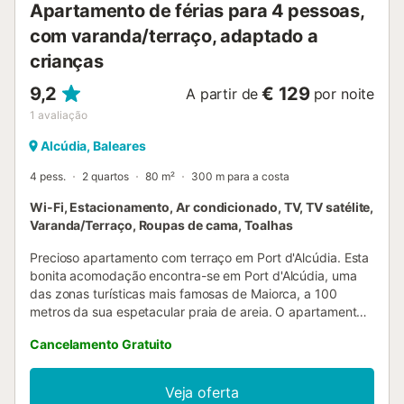
Alhambra em Grana...
Apartamento de férias para 4 pessoas,
com varanda/terraço, adaptado a
crianças
9,2
€ 129
A partir de
por noite
1
avaliação
Alcúdia, Baleares
4 pess.
2 quartos
80 m²
300 m para a costa
Wi-Fi, Estacionamento, Ar condicionado, TV, TV satélite,
Varanda/Terraço, Roupas de cama, Toalhas
Precioso apartamento com terraço em Port d'Alcúdia. Esta
bonita acomodação encontra-se em Port d'Alcúdia, uma
das zonas turísticas mais famosas de Maiorca, a 100
metros da sua espetacular praia de areia. O apartamento,
muito amplo e luminoso, conta com tudo o necessário para
Cancelamento Gratuito
que passem umas férias de sonho. Além disso, dispõe de
um terraço mobilado perfeito para desfrutar do magnífico
clima que oferece a ilha. O apartamento situa-se na
Veja oferta
privilegiada zona de Port d'Alcúdia, uma área turística