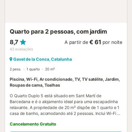
Quarto para 2 pessoas, com jardim
8,7
€ 61
A partir de
por noite
42
avaliações
Gavet de la Conca, Catalunha
2 pess.
1 quarto
20 m²
Piscina, Wi-Fi, Ar condicionado, TV, TV satélite, Jardim,
Roupas de cama, Toalhas
O Quarto Duplo 5 está situado em Sant Martí de
Barcedana e é o alojamento ideal para uma escapadinha
relaxante. A propriedade de 20 m² dispõe de 1 quarto e 1
casa de banho, acomodando até 2 pessoas. Inclui Wi-Fi de
alta velocidade (adequado para videochamadas), uma
Cancelamento Gratuito
pequena televisão, aquecimento, ar condicionado, assim
como livros e brinquedos para crianças. Além disso, existe