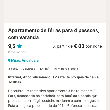
Guardamar, com um supermercado a apenas 300 metros
de distância e o restaurante Che Victor ao nível da rua. A
área é ideal para famílias, com fácil acesso a parques,
como o Parque Reina Sofía a 1 quilómetro de distância, e a
foz do rio Segura a 2 quilómetros de distância. É permitido
um animal de estimação e o apartamento inclui u...
Apartamento de férias para 4 pessoas,
com varanda
9,5
€ 83
A partir de
por noite
8
avaliações
Mijas, Andaluzia
4 pess.
2 quartos
101 m²
40 m para a costa
Internet, Ar condicionado, TV satélite, Roupas de cama,
Toalhas
Descubra um fantástico apartamento à beira-mar em El
Faro, desenhado na perfeição para famílias e casais que
procuram um refúgio costeiro moderno e com bom gosto.
Esta espaçosa propriedade de 101 m² oferece acesso