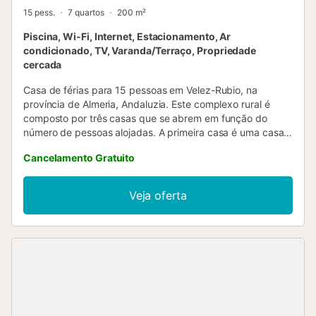
15 pess.
7 quartos
200 m²
Piscina, Wi-Fi, Internet, Estacionamento, Ar
condicionado, TV, Varanda/Terraço, Propriedade
cercada
Casa de férias para 15 pessoas em Velez-Rubio, na
província de Almeria, Andaluzia. Este complexo rural é
composto por três casas que se abrem em função do
número de pessoas alojadas. A primeira casa é uma casa
de campo de dois andares para 7 pessoas, de modo que o
Cancelamento Gratuito
piso térreo tem uma sala, uma cozinha aberta, uma casa
de banho com duche e um quarto com cama de casal. No
primeiro andar há dois sótãos, um com uma cama de casal
Veja oferta
e outro com uma cama de casal e uma cama individual. A
segunda casa é um chalé de dois andares para 6 pessoas,
com a mesma disposição do outro chalé, mas sem a cama
de solteiro. A terceira casa é uma habitação construída em
tijolo, composta por uma sala de estar com todas as
comodidades, uma cozinha de estilo americano, ou seja,
aberta para a sala e totalmente equipada, um quarto com
cama de casal e uma casa de banho com duche. A zona
exterior da casa é espaçosa e oferece várias opções de