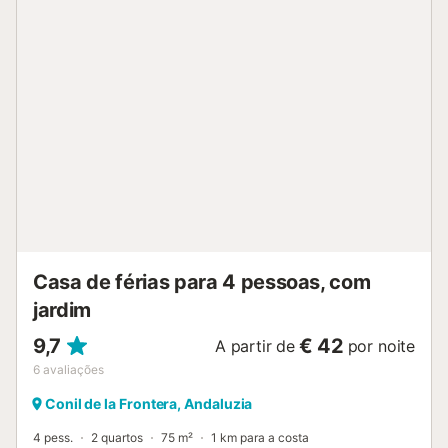
refeições ao ar livre. A propriedade dispõe de 3 lugares de
estacionamento partilhados e de um espaço comum para
guardar bicicletas. Não são permitidos animais de
estimação, fumar, festas ou eventos. O ar condicionado e
o aquecimento estão disponíveis na sala de estar para
garantir o vosso conforto durante todo o ano. Recomenda-
se que contactem o proprietário 24 horas antes do check-
in para coordenar a chegada e assegurar um início de
estadia sem inconvenientes....
Casa de férias para 4 pessoas, com
jardim
9,7
€ 42
A partir de
por noite
6
avaliações
Conil de la Frontera, Andaluzia
4 pess.
2 quartos
75 m²
1 km para a costa