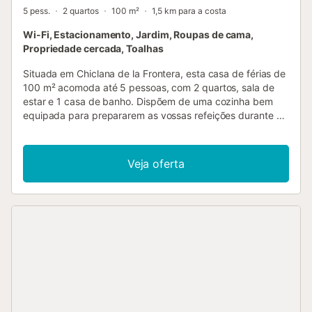
5 pess.
2 quartos
100 m²
1,5 km para a costa
Wi-Fi, Estacionamento, Jardim, Roupas de cama,
Propriedade cercada, Toalhas
Situada em Chiclana de la Frontera, esta casa de férias de
100 m² acomoda até 5 pessoas, com 2 quartos, sala de
estar e 1 casa de banho. Dispõem de uma cozinha bem
equipada para prepararem as vossas refeições durante a
estadia. A propriedade oferece Wi-Fi de alta velocidade
adequado para videochamadas, espaço de trabalho
dedicado, máquina de lavar roupa, secadora e
Veja oferta
churrasqueira privada para cozinharem ao ar livre. No
exterior, aproveitem o jardim privado e o duche exterior,
ideal para se refrescarem após idas à praia. A localização
é conveniente, perto da praia, permitindo fácil acesso a
atividades costeiras. Têm acesso a 1 lugar de
estacionamento partilhado no local para maior
comodidade. É permitido trazer um animal de estimação.
Notem que não são permitidos eventos na propriedade....