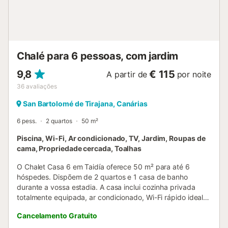
Chalé para 6 pessoas, com jardim
9,8
€ 115
A partir de
por noite
36
avaliações
San Bartolomé de Tirajana, Canárias
6 pess.
2 quartos
50 m²
Piscina, Wi-Fi, Ar condicionado, TV, Jardim, Roupas de
cama, Propriedade cercada, Toalhas
O Chalet Casa 6 em Taidía oferece 50 m² para até 6
hóspedes. Dispõem de 2 quartos e 1 casa de banho
durante a vossa estadia. A casa inclui cozinha privada
totalmente equipada, ar condicionado, Wi-Fi rápido ideal
para videochamadas, televisão, espaço de trabalho
Cancelamento Gratuito
dedicado e um terraço privado sem cobertura com vista
para a montanha, de uso exclusivo. Relaxem junto à