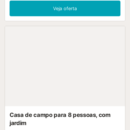
piscina exterior aquecida partilhada no Palmeral de Taidía,
Veja oferta
em Taidía, e desfrutem do jardim comum e do terraço
descoberto. Têm ao dispor um duche exterior para maior
comodidade. O estacionamento está disponível na rua e o
check-in é autónomo. Não são permitidos eventos na
propriedade....
Casa de campo para 8 pessoas, com
jardim