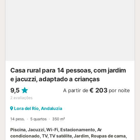
Existem câmaras de segurança e/ou dispositivos de
gravação áudio no local. São fornecidas 2 bicicletas. A
propriedade dispõe de armazenamento para motas e
bicicletas. Esta propriedade dispõe de iluminação
economizadora de energia. Depósito em dinheiro a ser
pago no check-in, o valor será devolvido quando deixar a
casa na sua partida. O check-in após as 22:00h está
sujeito a um custo adicional....
Casa rural para 14 pessoas, com jardim
e jacuzzi, adaptado a crianças
9,5
€ 203
A partir de
por noite
2
avaliações
Lora del Río, Andaluzia
14 pess.
5 quartos
350 m²
Piscina, Jacuzzi, Wi-Fi, Estacionamento, Ar
condicionado, TV, TV satélite, Jardim, Roupas de cama,