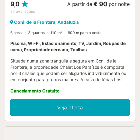
9,0
€ 90
A partir de
por noite
24
avaliações
Conil de la Frontera, Andaluzia
6 pess.
3 quartos
110 m²
800 m para a costa
Piscina, Wi-Fi, Estacionamento, TV, Jardim, Roupas de
cama, Propriedade cercada, Toalhas
Situada numa zona tranquila e segura em Conil de la
Frontera, a propriedade Chalet Los Paraísos é composta
por 3 chalés que podem ser alugados individualmente ou
em conjunto para grupos maiores. A casa de férias Los
Paraisos 3, de 2 andares, com vista para o mar a partir
Cancelamento Gratuito
dos quartos do primeiro andar, é composta por uma sala
de estar/jantar, uma cozinha bem equipada com máquina
de lavar louça, 3 quartos (2 com 2 camas individuais e um
Veja oferta
com cama de casal), bem como 2 casas de banho e pode,
portanto, acomodar 6 pessoas. As comodidades
adicionais incluem Wi-Fi, uma máquina de lavar roupa,
ventoinhas, uma lareira e uma televisão. Na sua área
exterior privada, encontrará um jardim com confortáveis