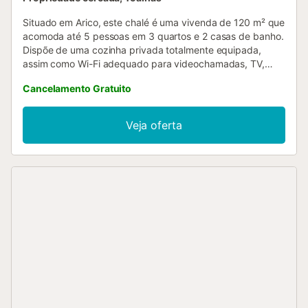
Situado em Arico, este chalé é uma vivenda de 120 m² que
acomoda até 5 pessoas em 3 quartos e 2 casas de banho.
Dispõe de uma cozinha privada totalmente equipada,
assim como Wi-Fi adequado para videochamadas, TV,
ventoinha, máquina de lavar roupa, berço e um espaço de
Cancelamento Gratuito
trabalho dedicado. No exterior, poderão desfrutar de um
jardim privado com vista para o mar e várias zonas ao ar
livre, incluindo terraços cobertos e descobertos. A piscina
Veja oferta
privada exterior e o duche exterior acrescentam conforto
à vossa estadia, enquanto o churrasco privado permite
desfrutar de refeições ao ar livre. O estacionamento na rua
está disponível de forma partilhada. A propriedade está
convenientemente localizada perto da praia e com acesso
ao transporte público. Tenham em conta que não são
permitidos eventos na propriedade. É permitido fumar no
terraço exterior da casa....