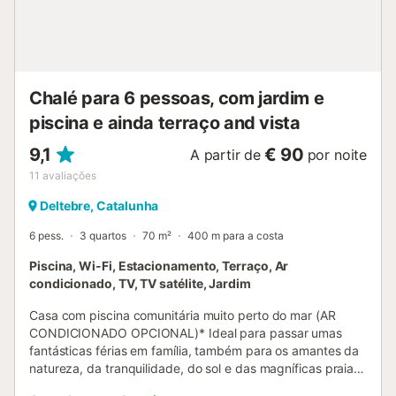
pé/caminhada até ao café mais próximo: 4,21km.
Distância a pé/caminhada até ao bar mais próximo:
4,68km. Distância percorrida a pé/caminhada até ao
supermercado mais próximo: 4,37km. Distância até ao
aeroporto: 56,4 km do aeroporto de Sevilha. O
Chalé para 6 pessoas, com jardim e
estacionamento gratuito está dis...
piscina e ainda terraço and vista
9,1
€ 90
A partir de
por noite
11
avaliações
Deltebre, Catalunha
6 pess.
3 quartos
70 m²
400 m para a costa
Piscina, Wi-Fi, Estacionamento, Terraço, Ar
condicionado, TV, TV satélite, Jardim
Casa com piscina comunitária muito perto do mar (AR
CONDICIONADO OPCIONAL)* Ideal para passar umas
fantásticas férias em família, também para os amantes da
natureza, da tranquilidade, do sol e das magníficas praias
de areia. E se gosta de boa comida, este é o lugar que tem