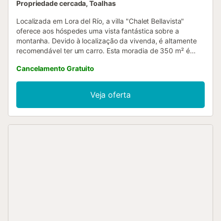
Propriedade cercada, Toalhas
Localizada em Lora del Río, a villa "Chalet Bellavista"
oferece aos hóspedes uma vista fantástica sobre a
montanha. Devido à localização da vivenda, é altamente
recomendável ter um carro. Esta moradia de 350 m² é
composta por uma sala de estar, uma cozinha muito bem
Cancelamento Gratuito
equipada com máquina de lavar loiça, 5 quartos e 2 casas
de banho (uma tem um jacuzzi privado), bem como uma
casa de banho adicional e pode, portanto, acomodar 14
Veja oferta
pessoas. Outras comodidades incluem Wi-Fi adequado
para chamadas de vídeo, ar condicionado em todos os
quartos (o aquecimento também está disponível na sala
de estar), uma máquina de lavar roupa, bem como TV por
satélite. Uma cama de bebé e uma cadeira alta também
estão disponíveis sem custos adicionais. A sua área
exterior privada inclui uma piscina (aberta todo o ano), um
jacuzzi, um jardim, mobiliário de jardim, um terraço aberto
e um barbecue. Existe um barbecue a gás e outro a
carvão. Mergulhe na sua piscina e desfrute das vistas
calmantes das montanhas depois de ter passado um dia
ativo ao ar livre. Distância a pé/na estrada até ao
restaurante mais próximo: 4,21km. Distância a