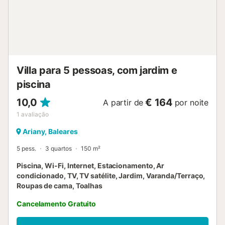
mantendo a serenidade do campo. Para maior conforto,
recomenda-se um máximo de 12 adultos, ou até 14
pessoas se viajarem com crianças. Serviço de toalhas
disponível mediante pagamento adicional....
Villa para 5 pessoas, com jardim e
piscina
10,0
€ 164
A partir de
por noite
1
avaliação
Ariany, Baleares
5 pess.
3 quartos
150 m²
Piscina, Wi-Fi, Internet, Estacionamento, Ar
condicionado, TV, TV satélite, Jardim, Varanda/Terraço,
Roupas de cama, Toalhas
Cancelamento Gratuito