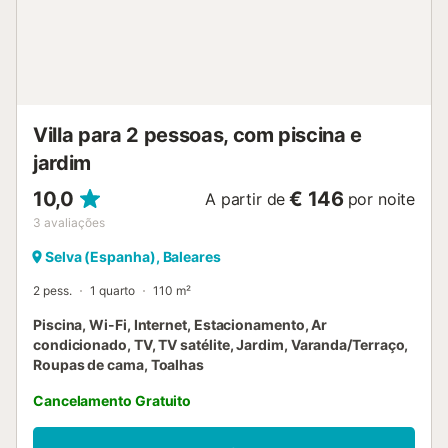
Existem câmaras de segurança nas instalações. O acesso
é feito facilmente por aplicação. Não é hotel, não há staff
exceto manutenção, nem serviços extra. As salamandras
de pellets são decorativas e não funcionam. Não nos
responsabilizamos por objetos de valor nos qu...
Villa para 2 pessoas, com piscina e
jardim
10,0
€ 146
A partir de
por noite
3
avaliações
Selva (Espanha), Baleares
2 pess.
1 quarto
110 m²
Piscina, Wi-Fi, Internet, Estacionamento, Ar
condicionado, TV, TV satélite, Jardim, Varanda/Terraço,
Roupas de cama, Toalhas
Cancelamento Gratuito