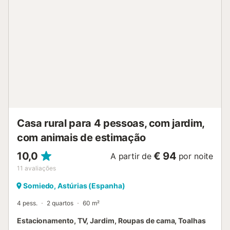
únicas da Serra de Cazorla. Um espaço perfeito para
usufruírem da natureza, do descanso e dos pequenos
momentos ao ar livre. - Jantar pagamento 17,00 € por
pessoa por noite - Almoço pagamento 17,00 € por pessoa
por noite...
Casa rural para 4 pessoas, com jardim,
com animais de estimação
10,0
€ 94
A partir de
por noite
11
avaliações
Somiedo, Astúrias (Espanha)
4 pess.
2 quartos
60 m²
Estacionamento, TV, Jardim, Roupas de cama, Toalhas