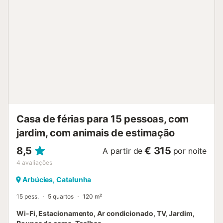
depois da meia-noite. As famílias vão valorizar a zona de
jogos partilhada, onde as crianças podem brincar em
segurança....
Casa de férias para 15 pessoas, com
jardim, com animais de estimação
8,5
€ 315
A partir de
por noite
4
avaliações
Arbúcies, Catalunha
15 pess.
5 quartos
120 m²
Wi-Fi, Estacionamento, Ar condicionado, TV, Jardim,