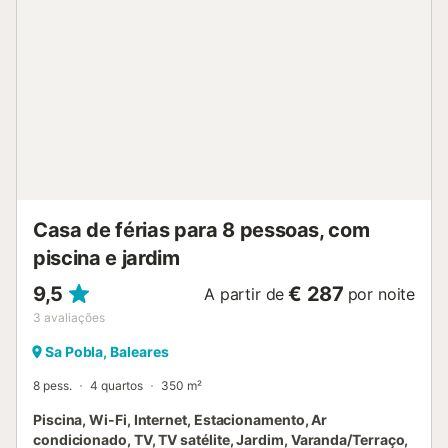
ambiente acolhedor e cheio de história, ideal para quem
procura uma experiência autêntica. Venham viver uma
estadia única na nossa casa rural!...
Casa de férias para 8 pessoas, com
piscina e jardim
9,5
€ 287
A partir de
por noite
3
avaliações
Sa Pobla, Baleares
8 pess.
4 quartos
350 m²
Piscina, Wi-Fi, Internet, Estacionamento, Ar
condicionado, TV, TV satélite, Jardim, Varanda/Terraço,