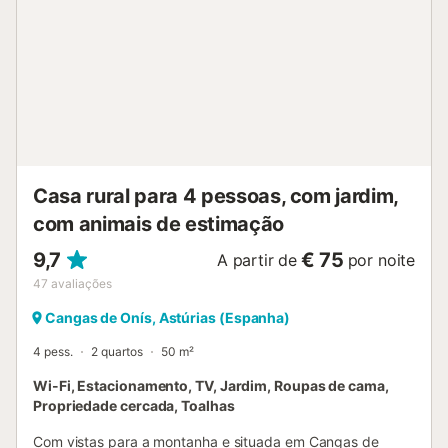
Preparem refeições frescas no churrasco e apreciem a
vista sobre as montanhas e um lago ao longe. A cerca de
6 km (13 minutos de carro) fica a vila de Almogía; Málaga
está a 25 km (40 minutos de carro). Nas redondezas há
excelentes trilhos para caminhadas. Estacionamento
disponível na propriedade. Aceitam-se até 2 animais de
estimação. Roupa de cama e toalhas incluídas. No quarto
com 2 camas de casal (1,05 m), pode ser fornecida cama
individual extra mediante pedido. Há também u...
Casa rural para 4 pessoas, com jardim,
com animais de estimação
9,7
€ 75
A partir de
por noite
47
avaliações
Cangas de Onís, Astúrias (Espanha)
4 pess.
2 quartos
50 m²
Wi-Fi, Estacionamento, TV, Jardim, Roupas de cama,
Propriedade cercada, Toalhas
Com vistas para a montanha e situada em Cangas de