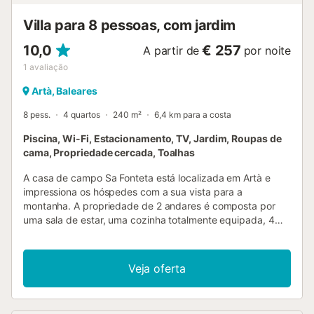
Villa para 8 pessoas, com jardim
10,0
€ 257
A partir de
por noite
1
avaliação
Artà, Baleares
8 pess.
4 quartos
240 m²
6,4 km para a costa
Piscina, Wi-Fi, Estacionamento, TV, Jardim, Roupas de
cama, Propriedade cercada, Toalhas
A casa de campo Sa Fonteta está localizada em Artà e
impressiona os hóspedes com a sua vista para a
montanha. A propriedade de 2 andares é composta por
uma sala de estar, uma cozinha totalmente equipada, 4
quartos e 4 casas de banho e pode, portanto, acomodar 8
pessoas. As comodidades adicionais incluem Wi-Fi de alta
velocidade (adequado para chamadas de vídeo) com um
Veja oferta
espaço de trabalho dedicado para escritório em casa, uma
televisão, uma ventoinha e uma máquina de lavar roupa.
Além disso, uma mesa de ténis de mesa também é