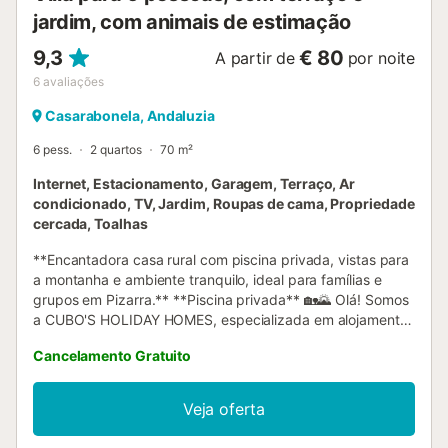
jardim, com animais de estimação
9,3
€ 80
A partir de
por noite
6
avaliações
Casarabonela, Andaluzia
6 pess.
2 quartos
70 m²
Internet, Estacionamento, Garagem, Terraço, Ar
condicionado, TV, Jardim, Roupas de cama, Propriedade
cercada, Toalhas
**Encantadora casa rural com piscina privada, vistas para
a montanha e ambiente tranquilo, ideal para famílias e
grupos em Pizarra.** **Piscina privada** 🏡🌄 Olá! Somos
a CUBO'S HOLIDAY HOMES, especializada em alojamentos
de férias desde 2005. Desfrute de um refúgio único
Cancelamento Gratuito
rodeado de natureza, com um amplo terreno vedado que
cria um verdadeiro oásis de tranquilidade e oferece vistas
panorâmicas de 360º para as montanhas de
Veja oferta
Casarabonela. A quinta, localizada numa zona muito
tranquila, tem um acesso fácil após deixar para trás a