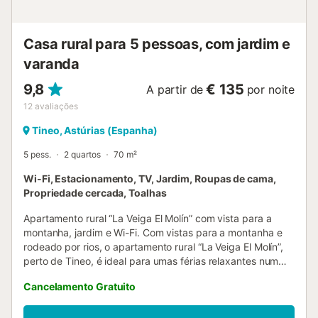
dispositivos de gravação áudio nas instalações. Está
disponível uma estação de carregamento de veículos
eléctricos. Esta propriedade dispõe de iluminação
Casa rural para 5 pessoas, com jardim e
economizador...
varanda
9,8
€ 135
A partir de
por noite
12
avaliações
Tineo, Astúrias (Espanha)
5 pess.
2 quartos
70 m²
Wi-Fi, Estacionamento, TV, Jardim, Roupas de cama,
Propriedade cercada, Toalhas
Apartamento rural “La Veiga El Molín” com vista para a
montanha, jardim e Wi-Fi. Com vistas para a montanha e
rodeado por rios, o apartamento rural “La Veiga El Molín”,
perto de Tineo, é ideal para umas férias relaxantes num
vale em plena natureza. A propriedade de 70 m² inclui sala
Cancelamento Gratuito
com cozinha, 2 quartos duplos e 1 casa de banho. É
possível colocar uma cama extra num dos quartos. O
apartamento acomoda 4 ou 5 pessoas e está totalmente