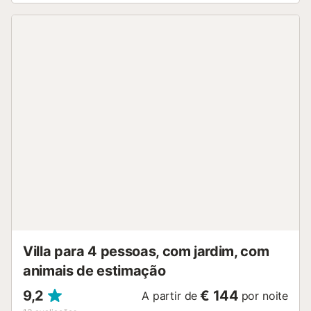
Hacienda San Antonio por um troço de terra compacta
muito simples de percorrer. À chegada, será recebido por
um espaço amplo perfeito para estacionar comodamente.
A arquitetura da casa lembra uma antiga estação de
comboio local, com tetos altos e grandes janelas com
caixilharia de madeira que conferem calor e personalidade
ao espaço. Poderá relaxar na piscina de obra, orientada
para receber sol durante grande parte do dia, ou desfrutar
da zona de churrasco coberta, ideal para jantares ao ar
livre, protegidos tanto do sol como da humidade. Esta área
exterior é acessível a partir do jardim, não diretamente do
interior da casa. O interior divide-se em três espaços
principais, além da casa de banho com base de duche. No
rés-do-chão, encontrará uma ampla sala de estar e jantar
com teto em duas águas e detalhes em madeira que criam
um ambiente acolhedor. Aqui p...
Villa para 4 pessoas, com jardim, com
animais de estimação
9,2
€ 144
A partir de
por noite