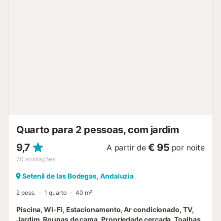
grandes janelas pelas quais, além de luz, entra o campo
infinito, conferindo grande profundidade. Aqui sentir-se-á
afastado da agitação, do barulho e do stress. Mas, ao
mesmo tempo, se desejar, bastará conduzir 10 minutos
para encontrar animação, atividades de lazer, vilas bonitas
e praias deslumbrantes como S’Amarador ou Cala
Santanyí. À volta, esperá-lo-á sempre o seu baloiço, a
sombra de uma árvore e um pôr do sol a partir do terraço
superior. Perceberá que em Maiorca, desfrutar de coisas
simples como estas é um luxo. SA BASSA SERRA é uma
exclusividade da Santanyí Rentals....
Quarto para 2 pessoas, com jardim
9,7
€ 95
A partir de
por noite
70
avaliações
Setenil de las Bodegas, Andaluzia
2 pess.
1 quarto
40 m²
Piscina, Wi-Fi, Estacionamento, Ar condicionado, TV,
Jardim, Roupas de cama, Propriedade cercada, Toalhas