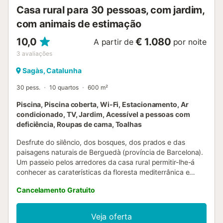
Casa rural para 30 pessoas, com jardim,
com animais de estimação
10,0
€ 1.080
A partir de
por noite
3
avaliações
Sagàs, Catalunha
30 pess.
10 quartos
600 m²
Piscina, Piscina coberta, Wi-Fi, Estacionamento, Ar
condicionado, TV, Jardim, Acessível a pessoas com
deficiência, Roupas de cama, Toalhas
Desfrute do silêncio, dos bosques, dos prados e das
paisagens naturais de Berguedà (província de Barcelona).
Um passeio pelos arredores da casa rural permitir-lhe-á
conhecer as caraterísticas da floresta mediterrânica e
desfrutar de riachos e poças de água. Podem fazer-se
Cancelamento Gratuito
caminhadas por diferentes percursos, mais ou menos
longos, que vos farão descobrir a natureza no seu estado
mais puro, com toda a riqueza da fauna e da flora que
Veja oferta
oferecem as serras pré-Pirenaicas. Desfrutar do turismo