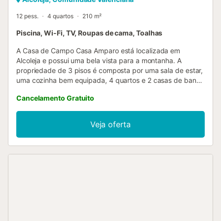
12 pess.
4 quartos
210 m²
Piscina, Wi-Fi, TV, Roupas de cama, Toalhas
A Casa de Campo Casa Amparo está localizada em
Alcoleja e possui uma bela vista para a montanha. A
propriedade de 3 pisos é composta por uma sala de estar,
uma cozinha bem equipada, 4 quartos e 2 casas de banho
e pode, portanto, acomodar 12 pessoas. As comodidades
Cancelamento Gratuito
adicionais incluem Wi-Fi de alta velocidade (adequado
para chamadas de vídeo), uma televisão inteligente com
serviços de streaming, uma ventoinha, uma máquina de
Veja oferta
lavar roupa e uma máquina de secar roupa. Também estão
disponíveis 2 cadeiras altas e 2 berços de bebé. Este
aluguer de férias dispõe de uma área exterior privada com
uma piscina, comodidades para churrascos e um chuveiro
exterior. O estacionamento gratuito está disponível na rua.
É permitido um máximo de 2 animais de estimação. Não é
permitido fumar nesta propriedade. O ar condicionado não
está disponível. São fornecidas toalhas de praia/piscina....