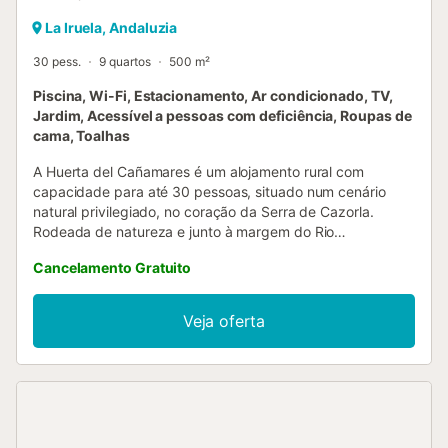
La Iruela, Andaluzia
30 pess.
9 quartos
500 m²
Piscina, Wi-Fi, Estacionamento, Ar condicionado, TV,
Jardim, Acessível a pessoas com deficiência, Roupas de
cama, Toalhas
A Huerta del Cañamares é um alojamento rural com
capacidade para até 30 pessoas, situado num cenário
natural privilegiado, no coração da Serra de Cazorla.
Rodeada de natureza e junto à margem do Rio
Cañamares, é o local perfeito para desconectar, descansar
Cancelamento Gratuito
e desfrutar da tranquilidade do campo. A casa foi pensada
para famílias, grupos de amigos, associações,
caminhantes e amantes da natureza que desejam partilhar
Veja oferta
experiências autênticas num ambiente acolhedor e
descontraído. Dispõe de piscina privada, jardins amplos,
horta biológica e um grande relvado ideal para atividades
ao ar livre, jogos ou encontros de grupo. A localização
oferece ainda vários trilhos pedestres, recantos naturais e
espaços ideais para observação de fauna e paisagens