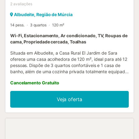
2
avaliações
Albudeite, Região de Múrcia
14 pess.
3 quartos
120 m²
Wi-Fi, Estacionamento, Ar condicionado, TV, Roupas de
cama, Propriedade cercada, Toalhas
Situada em Albudeite, a Casa Rural El Jardim de Sara
oferece uma casa acolhedora de 120 m², ideal para até 12
pessoas. Dispõe de 3 quartos confortáveis e 1 casa de
banho, além de uma cozinha privada totalmente equipada.
A propriedade proporciona vistas para a montanha e
Cancelamento Gratuito
comodidades essenciais como ar condicionado, Wi-Fi, TV
e máquina de lavar roupa. Para famílias com crianças
pequenas, está disponível berço. Aproveitem o terraço
Veja oferta
privado descoberto para relaxar e apreciar a paisagem
montanhosa. Encontrarão também um churrasco privado
para refeições ao ar livre. O estacionamento está
disponível com lugares partilhados na propriedade e
opções adicionais na rua. Animais de estimação são
permitidos durante a estadia. Não é permitida música alta