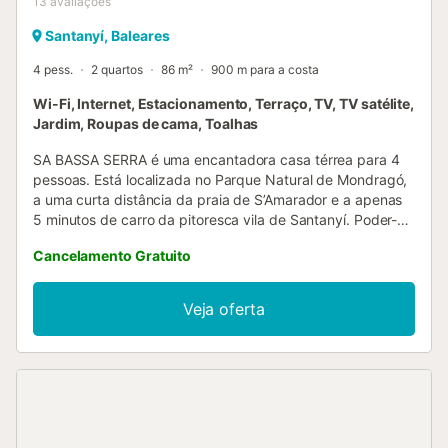
13
avaliações
Santanyí, Baleares
4 pess.
2 quartos
86 m²
900 m para a costa
Wi-Fi, Internet, Estacionamento, Terraço, TV, TV satélite,
Jardim, Roupas de cama, Toalhas
SA BASSA SERRA é uma encantadora casa térrea para 4
pessoas. Está localizada no Parque Natural de Mondragó,
a uma curta distância da praia de S’Amarador e a apenas
5 minutos de carro da pitoresca vila de Santanyí. Poder-
se-ia dizer que SA BASSA SERRA é como um oásis no meio
Cancelamento Gratuito
do campo. Um oásis verdejante e precioso, situado no
ambiente natural único do parque de Mondragó, onde
poderá desfrutar de umas férias bucólicas. Não, SA
Veja oferta
BASSA SERRA não é uma casa enorme à primeira vista (86
m2), mas quando chegar, aperceber-se-á do seu valor
imenso. Está rodeada de campo por todos os 4 lados e
tem tudo o que pode precisar e mais... É uma casa
cuidada. Tão tranquila, tão charmosa e com tantos
pormenores que se vai apaixonar por ela. Por dentro e por
fora. O interior é impecável, acolhedor e moderno. E tem