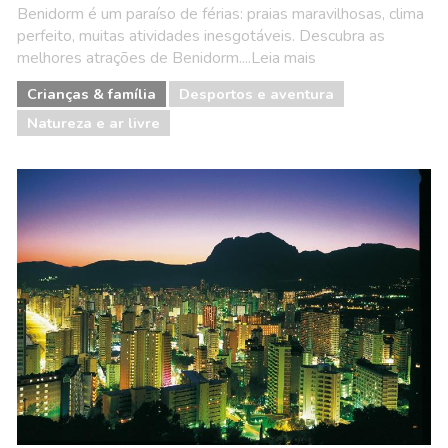
Benidorm é um paraíso de férias: praias maravilhosas, clima
perfeito, muitas atividades inesgotáveis. Descubra as
melhores atrações de Benidorm....Leia mais
Crianças & família
Desportos e aventura
Natureza e ar livre