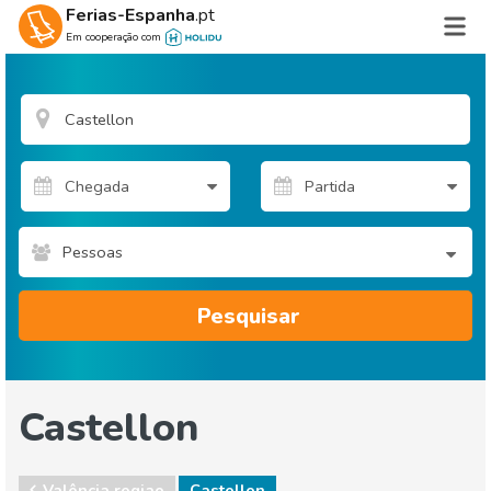
Ferias-Espanha
.pt
Em cooperação com
Pessoas
Pesquisar
Castellon
Valência regiao
Castellon