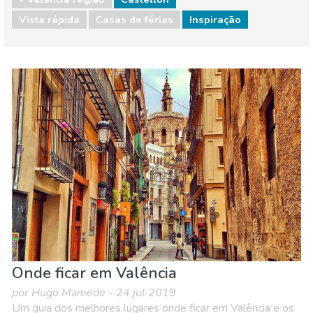
Vista rápida
Casas de férias
Inspiração
Espanha
Valência regiao
Comida & Restaurantes
Compras
Crianças & família
Desportos e aventura
Eventos locais
Museu & Arte
Natureza e ar livre
Noite
Onde ficar
Praias
Onde ficar em Valência
por Hugo Mamede - 24 jul 2019
Um guia dos melhores lugares onde ficar em Valência e os