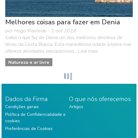
Melhores coisas para fazer em Denia
por Hugo Mamede - 1 out 2018
Saiba o que faz de Denia um dos melhores destinos de
férias da Costa Blanca. Esta maravilhosa cidade à beira-mar
oferece atividades inesquecíveis....Leia mais
Natureza e ar livre
Dados da Firma
O que nós oferecemos
Condições gerais
Artigos
Política de Confidencialidade e
cookies
Preferências de Cookies