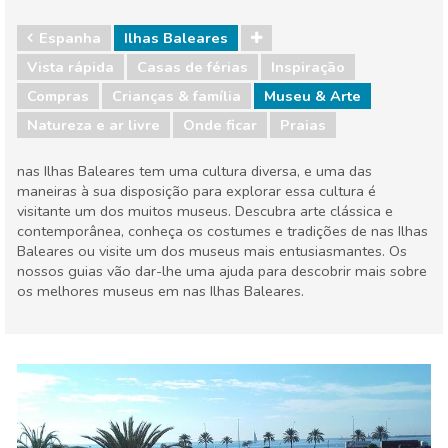
Espanha
Ilhas Baleares
Vista rápida
Casas de férias
Inspiração
Compras
Crianças & família
Museu & Arte
Natureza e ar livre
Onde ficar
Praias
nas Ilhas Baleares tem uma cultura diversa, e uma das
maneiras à sua disposição para explorar essa cultura é
visitante um dos muitos museus. Descubra arte clássica e
contemporânea, conheça os costumes e tradições de nas Ilhas
Baleares ou visite um dos museus mais entusiasmantes. Os
nossos guias vão dar-lhe uma ajuda para descobrir mais sobre
os melhores museus em nas Ilhas Baleares.
Espanha
Ilhas Baleares
Compras
Crianças & família
Museu & Arte
Natureza e ar livre
Onde ficar
Praias