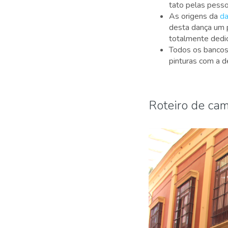
tato pelas pess
As origens da
da
desta dança um 
totalmente dedic
Todos os bancos
pinturas com a d
Roteiro de ca