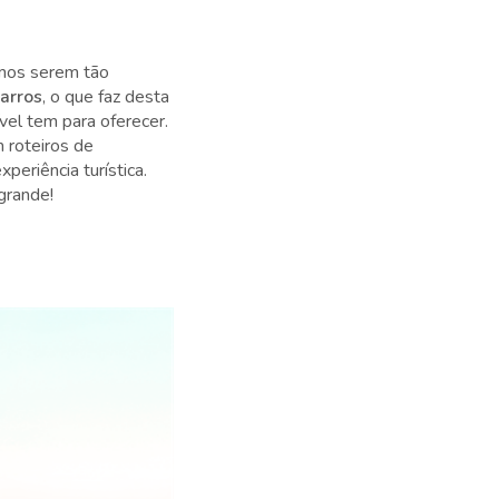
emos serem tão
carros
, o que faz desta
vel tem para oferecer.
 roteiros de
periência turística.
 grande!