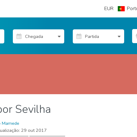
EUR
Port
por Sevilha
o Mamede
tualização:
29 out 2017