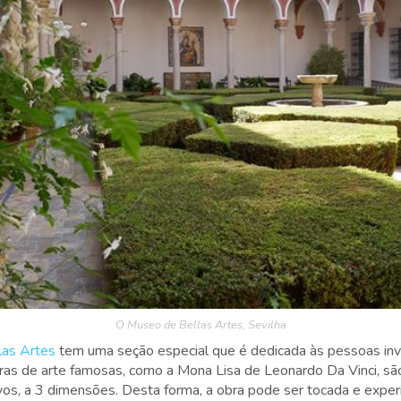
O Museo de Bellas Artes, Sevilha
las Artes
tem uma seção especial que é dedicada às pessoas invi
ras de arte famosas, como a Mona Lisa de Leonardo Da Vinci, sã
os, a 3 dimensões. Desta forma, a obra pode ser tocada e exper