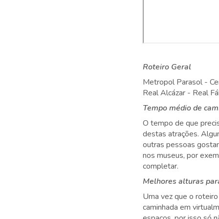
Roteiro Geral
Metropol Parasol - Ce
Real Alcázar - Real F
Tempo médio de cami
O tempo de que precis
destas atrações. Algu
outras pessoas gostam 
nos museus, por exemp
completar.
Melhores alturas para
Uma vez que o roteiro 
caminhada em virtualme
espaços, por isso só 