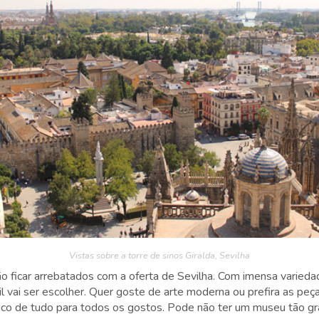
Vistas sobre a torre de sinos Giralda, Sevilha
o ficar arrebatados com a oferta de Sevilha. Com imensa varied
ícil vai ser escolher. Quer goste de arte moderna ou prefira as peç
uco de tudo para todos os gostos. Pode não ter um museu tão g