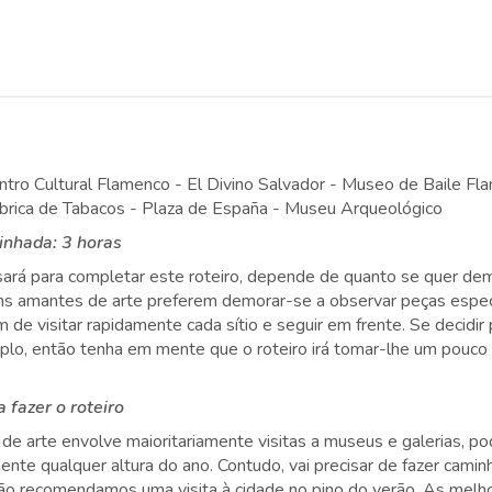
ntro Cultural Flamenco - El Divino Salvador - Museo de Baile Fl
ábrica de Tabacos - Plaza de España - Museu Arqueológico
nhada: 3 horas
ará para completar este roteiro, depende de quanto se quer d
ns amantes de arte preferem demorar-se a observar peças espec
de visitar rapidamente cada sítio e seguir em frente. Se decidi
lo, então tenha em mente que o roteiro irá tomar-lhe um pouco
 fazer o roteiro
de arte envolve maioritariamente visitas a museus e galerias, po
nte qualquer altura do ano. Contudo, vai precisar de fazer caminh
não recomendamos uma visita à cidade no pino do verão. As melho