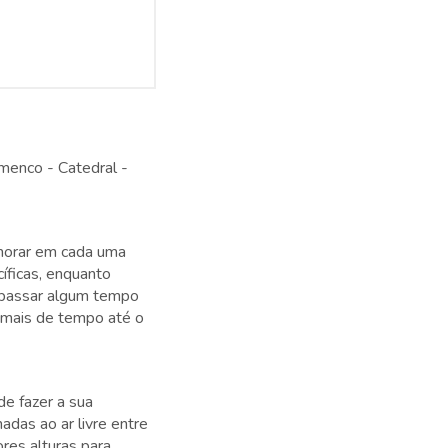
amenco - Catedral -
emorar em cada uma
íficas, enquanto
r passar algum tempo
 mais de tempo até o
de fazer a sua
adas ao ar livre entre
res alturas para