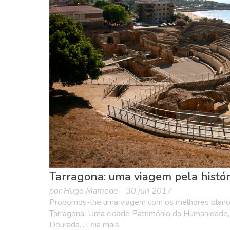
Tarragona: uma viagem pela histór
por Hugo Mamede - 30 jun 2017
Propomos-lhe uma viagem com os melhores planos
Tarragona. Uma cidade Património da Humanidade,
Dourada....Leia mais