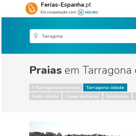
Ferias-Espanha
.pt
Em cooperação com
Praias
em Tarragona 
Tarragona provincia
Tarragona cidade
Vista rápida
Casas de férias
Inspiração
Tarragona provincia
Tarragona cidade
Crianças & família
Museu & Arte
Natureza e