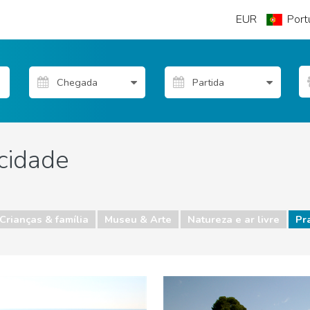
EUR
Port
cidade
Crianças & família
Museu & Arte
Natureza e ar livre
Pr
 ar livre
Praias