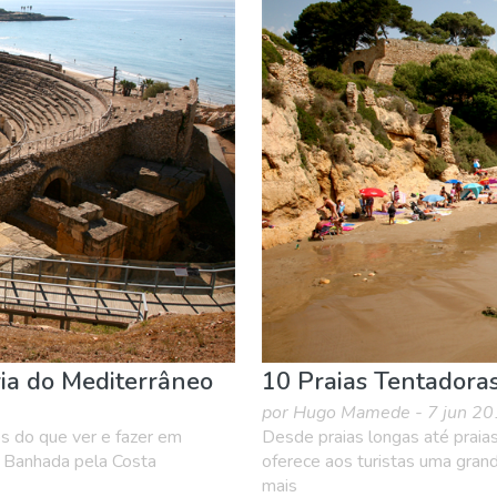
ia do Mediterrâneo
10 Praias Tentadora
por Hugo Mamede - 7 jun 2
 do que ver e fazer em
Desde praias longas até praias
 Banhada pela Costa
oferece aos turistas uma grand
mais