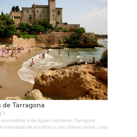
s de Tarragona
017
 escondidas e de águas cristalinas, Tarragona
e variedade de escolhas e com ótimas vistas...Leia