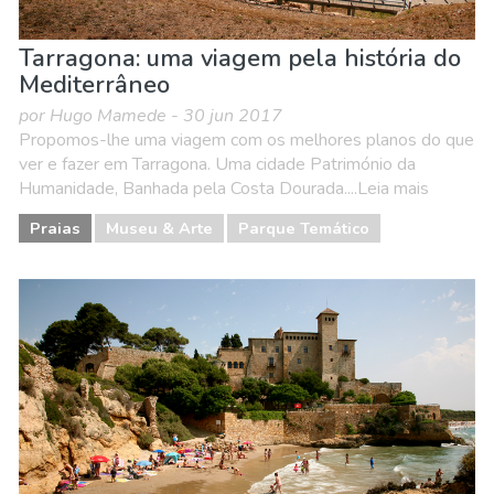
Tarragona: uma viagem pela história do
Mediterrâneo
por Hugo Mamede - 30 jun 2017
Propomos-lhe uma viagem com os melhores planos do que
ver e fazer em Tarragona. Uma cidade Património da
Humanidade, Banhada pela Costa Dourada....Leia mais
Praias
Museu & Arte
Parque Temático