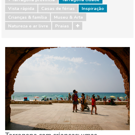
Vista rápida
Casas de férias
Inspiração
Crianças & família
Museu & Arte
Natureza e ar livre
Praias
Tarragona provincia
Tarragona cidade
Crianças & família
Museu & Arte
Natureza e ar livre
Praias