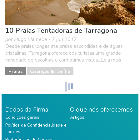
10 Praias Tentadoras de Tarragona
por Hugo Mamede - 7 jun 2017
Desde praias longas até praias escondidas e de águas
cristalinas, Tarragona oferece aos turistas uma grande
variedade de escolhas e com ótimas vistas...Leia mais
Praias
Crianças & família
Dados da Firma
O que nós oferecemos
Condições gerais
Artigos
Política de Confidencialidade e
cookies
Preferências de Cookies