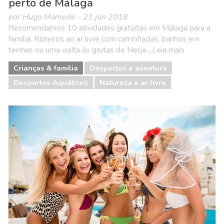
perto de Málaga
por Hugo Mamede - 21 jun 2018
Recomendamos 10 atividades gratuitas em Málaga para a
família. Roteiros ao ar livre com caminhadas, banhos em
termas ou uma visita às grutas de Nerja....Leia mais
Crianças & família
Desportos e aventura
Desportos Aquáticos
Natureza e ar livre