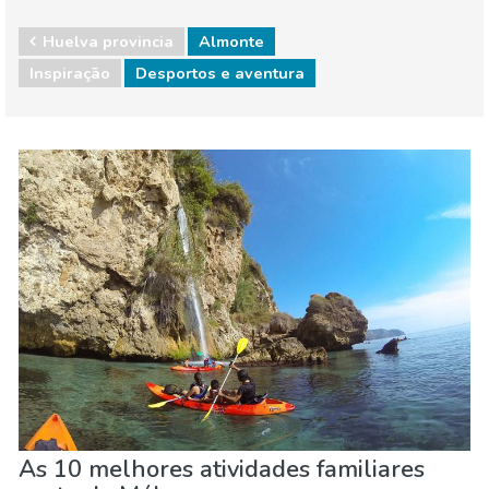
Huelva provincia
Almonte
Inspiração
Desportos e aventura
Espanha
Andaluzia
Comida & Restaurantes
Compras
Crianças & família
Desportos e aventura
Eventos locais
Museu & Arte
Natureza e ar livre
Noite
Onde ficar
Praias
As 10 melhores atividades familiares