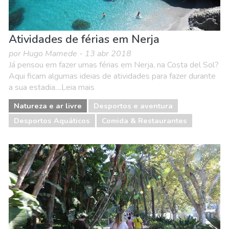
Atividades de férias em Nerja
por Hugo Mamede - 13 abr 2018
Já pensou em fazer umas férias em Nerja, na Costa del Sol?
Aqui ficam algumas ideias de atividades para fazer durante
a sua estadia....Leia mais
Natureza e ar livre
Desportos e aventura
Desportos Aquáticos
Comida & Restaurantes