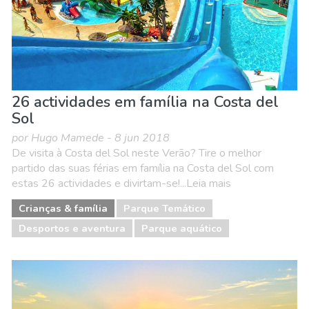
26 actividades em família na Costa del
Sol
por Hugo Mamede - 8 jun 2018
De visita à Costa del Sol neste Verão? Tire o melhor
partido das suas férias em família na Costa del Sol com
estas 26 actividades e divirtam-se!...Leia mais
Crianças & família
Parque Temático
Desportos e aventura
Parque aquático