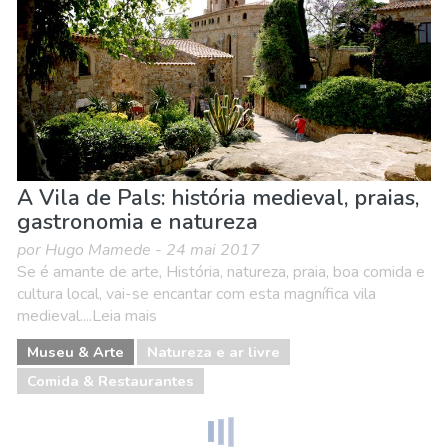
A Vila de Pals: história medieval, praias,
gastronomia e natureza
por Hugo Mamede - 24 mai 2017
Se é amante de arte, História, natureza, praia, boa comida e
cultura local, vai-se encantar com esta magnífica vila
medieval....Leia mais
Museu & Arte
Natureza e ar livre
Comida & Restaurantes