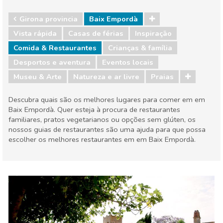
Girona provincia
Baix Empordà
Vista rápida
Casas de férias
Inspiração
Comida & Restaurantes
Crianças & família
Desportos e aventura
Eventos locais
Museu & Arte
Natureza e ar livre
Praias
Descubra quais são os melhores lugares para comer em em
Baix Empordà. Quer esteja à procura de restaurantes
familiares, pratos vegetarianos ou opções sem glúten, os
nossos guias de restaurantes são uma ajuda para que possa
escolher os melhores restaurantes em em Baix Empordà.
Girona provincia
Baix Empordà
Comida & Restaurantes
Crianças & família
Desportos e aventura
Eventos locais
Museu & Arte
Natureza e ar livre
Praias