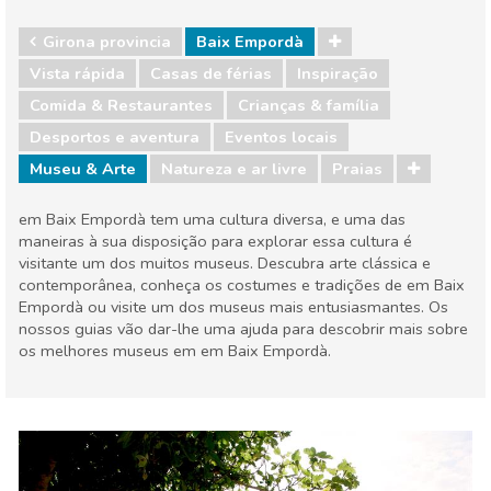
Girona provincia
Baix Empordà
Vista rápida
Casas de férias
Inspiração
Comida & Restaurantes
Crianças & família
Desportos e aventura
Eventos locais
Museu & Arte
Natureza e ar livre
Praias
em Baix Empordà tem uma cultura diversa, e uma das
maneiras à sua disposição para explorar essa cultura é
visitante um dos muitos museus. Descubra arte clássica e
contemporânea, conheça os costumes e tradições de em Baix
Empordà ou visite um dos museus mais entusiasmantes. Os
nossos guias vão dar-lhe uma ajuda para descobrir mais sobre
os melhores museus em em Baix Empordà.
Girona provincia
Baix Empordà
Comida & Restaurantes
Crianças & família
Desportos e aventura
Eventos locais