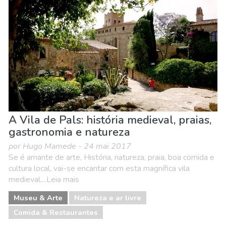
Museu & Arte
Natureza e ar livre
Praias
A Vila de Pals: história medieval, praias,
gastronomia e natureza
por Hugo Mamede - 24 mai 2017
Se é amante de arte, História, natureza, praia, boa comida e
cultura local, vai-se encantar com esta magnífica vila
medieval....Leia mais
Museu & Arte
Natureza e ar livre
Comida & Restaurantes