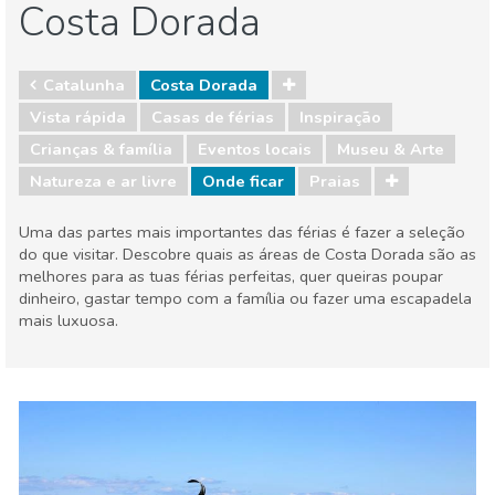
Costa Dorada
Catalunha
Costa Dorada
Vista rápida
Casas de férias
Inspiração
Crianças & família
Eventos locais
Museu & Arte
Natureza e ar livre
Onde ficar
Praias
Uma das partes mais importantes das férias é fazer a seleção
do que visitar. Descobre quais as áreas de Costa Dorada são as
melhores para as tuas férias perfeitas, quer queiras poupar
dinheiro, gastar tempo com a família ou fazer uma escapadela
mais luxuosa.
Catalunha
Costa Dorada
Crianças & família
Eventos locais
Museu & Arte
Natureza e ar livre
Onde ficar
Praias