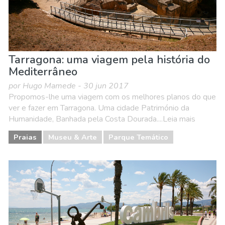
Tarragona: uma viagem pela história do
Mediterrâneo
por Hugo Mamede - 30 jun 2017
Propomos-lhe uma viagem com os melhores planos do que
ver e fazer em Tarragona. Uma cidade Património da
Humanidade, Banhada pela Costa Dourada....Leia mais
Praias
Museu & Arte
Parque Temático