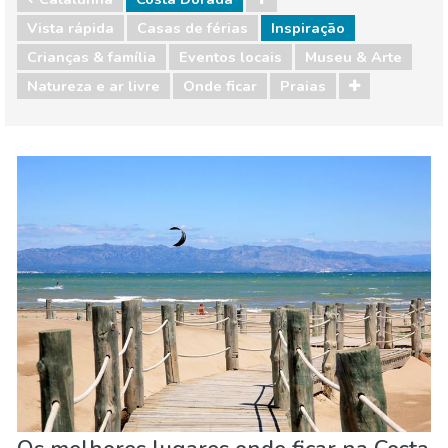
Vista rápida
Casas de férias
Inspiração
Crianças & família
Eventos locais
Museu & Arte
Natureza e ar livre
Onde ficar
Praias
Catalunha
Costa Dorada
Crianças & família
Eventos locais
Museu & Arte
Natureza e ar livre
Onde ficar
Praias