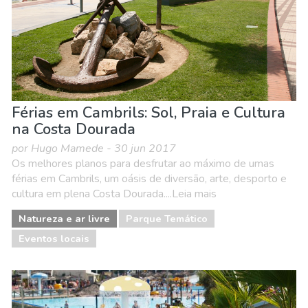
Férias em Cambrils: Sol, Praia e Cultura
na Costa Dourada
por Hugo Mamede - 30 jun 2017
Os melhores planos para desfrutar ao máximo de umas
férias em Cambrils, um oásis de diversão, arte, desporto e
cultura em plena Costa Dourada....Leia mais
Natureza e ar livre
Parque Temático
Eventos locais