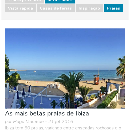
Vista rápida
Casas de férias
Inspiração
Praias
Ibiza provincia
Ibiza cidade
Praias
As mais belas praias de Ibiza
por Hugo Mamede - 21 jul 2016
Ibiza tem 50 praias, variando entre enseadas rochosas e o