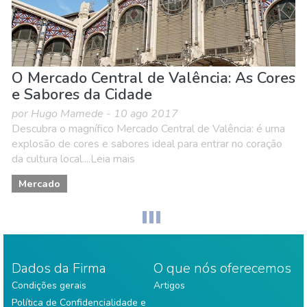
O Mercado Central de Valência: As Cores
e Sabores da Cidade
por Hugo Mamede - 10 ago 2017
Descubra o magnífico Mercado Central de Valência: é uma
explosão de cores e sabores ideal para entrar no coração
da cultura local....Leia mais
Mercado
Dados da Firma
O que nós oferecemos
Condições gerais
Artigos
Política de Confidencialidade e