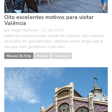
Oito excelentes motivos para visitar
Valência
por Hugo Mamede - 21 set 2017
Valência, a terceira maior cidade de Espanha, tem imensas
atracções em que participar. Olhamos neste artigo para 8
das que mais gostámos!...Leia mais
Museu & Arte
Praias
Compras