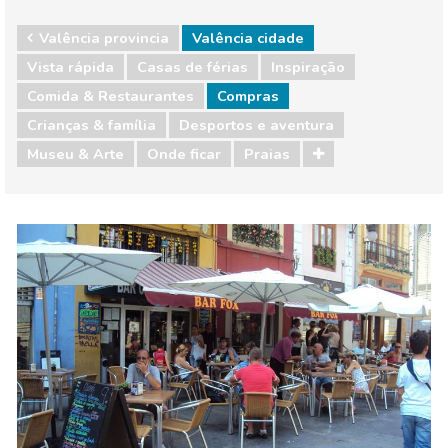
Valência provincia
Valência cidade
Vista rápida
Casas de férias
Inspiração
Comida & Restaurantes
Compras
Crianças & família
Desportos e aventura
Museu & Arte
Onde ficar
Praias
Valência provincia
Valência cidade
Comida & Restaurantes
Compras
Crianças & família
Desportos e aventura
Museu & Arte
Onde ficar
Praias