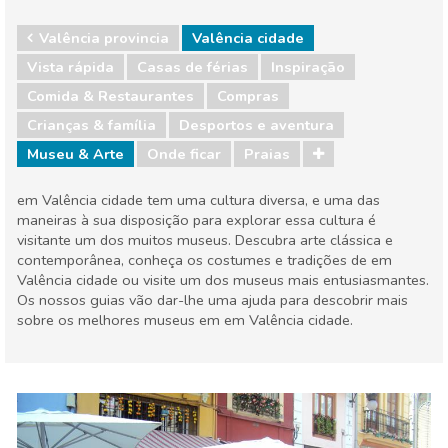
Valência provincia
Valência cidade
Vista rápida
Casas de férias
Inspiração
Comida & Restaurantes
Compras
Crianças & família
Desportos e aventura
Museu & Arte
Onde ficar
Praias
em Valência cidade tem uma cultura diversa, e uma das
maneiras à sua disposição para explorar essa cultura é
visitante um dos muitos museus. Descubra arte clássica e
contemporânea, conheça os costumes e tradições de em
Valência cidade ou visite um dos museus mais entusiasmantes.
Os nossos guias vão dar-lhe uma ajuda para descobrir mais
sobre os melhores museus em em Valência cidade.
Valência provincia
Valência cidade
Comida & Restaurantes
Compras
Crianças & família
Desportos e aventura