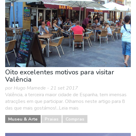
Museu & Arte
Onde ficar
Praias
Oito excelentes motivos para visitar
Valência
por Hugo Mamede - 21 set 2017
Valência, a terceira maior cidade de Espanha, tem imensas
atracções em que participar. Olhamos neste artigo para 8
das que mais gostámos!...Leia mais
Museu & Arte
Praias
Compras