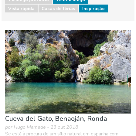
Vista rápida
Casas de férias
Inspiração
Andaluzia
Málaga provincia
Comida & Restaurantes
Compras
Crianças & família
Desportos e aventura
Eventos locais
Museu & Arte
Natureza e ar livre
Noite
Onde ficar
Praias
Cueva del Gato, Benaoján, Ronda
por Hugo Mamede - 23 out 2018
Se está à procura de um sítio natural em espanha com