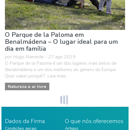
O Parque de la Paloma em
Benalmádena – O lugar ideal para um
dia em família
por Hugo Mamede - 27 ago 2019
O Parque de la Paloma é um dos lugares mais belos de
Benalmádena e um dos melhores do género da Europa.
Quer saber porquê?...Leia mais
Natureza e ar livre
Dados da Firma
O que nós oferecemos
Condições gerais
Artigos