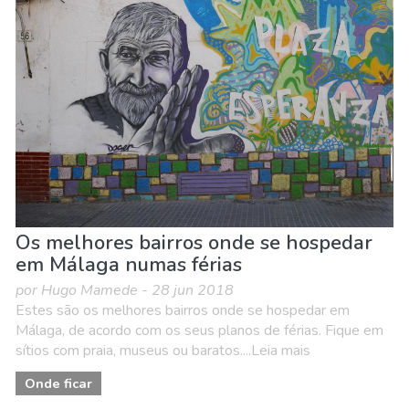
Crianças & família
Desportos e aventura
Eventos locais
Museu & Arte
Natureza e ar livre
Noite
Onde ficar
Praias
Os melhores bairros onde se hospedar
em Málaga numas férias
por Hugo Mamede - 28 jun 2018
Estes são os melhores bairros onde se hospedar em
Málaga, de acordo com os seus planos de férias. Fique em
sítios com praia, museus ou baratos....Leia mais
Onde ficar