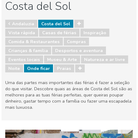
Costa del Sol
Andaluzia
Costa del Sol
Vista rápida
Casas de férias
Inspiração
Comida & Restaurantes
Compras
Crianças & família
Desportos e aventura
Eventos locais
Museu & Arte
Natureza e ar livre
Noite
Onde ficar
Praias
Uma das partes mais importantes das férias é fazer a seleção
do que visitar. Descobre quais as áreas de Costa del Sol são as
melhores para as tuas férias perfeitas, quer queiras poupar
dinheiro, gastar tempo com a família ou fazer uma escapadela
mais luxuosa.
Andaluzia
Costa del Sol
Comida & Restaurantes
Compras