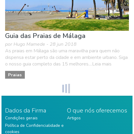
Guia das Praias de Málaga
por Hugo Mamede - 28 jun 2018
As praias em Málaga são uma maravilha para quem não
dispensa estar perto da cidade e em ambiente urbano. Siga
o nosso guia completo das 15 melhores....Leia mais
Praias
Dados da Firma
O que nós oferecemos
Condições gerais
Artigos
Política de Confidencialidade e
cookies