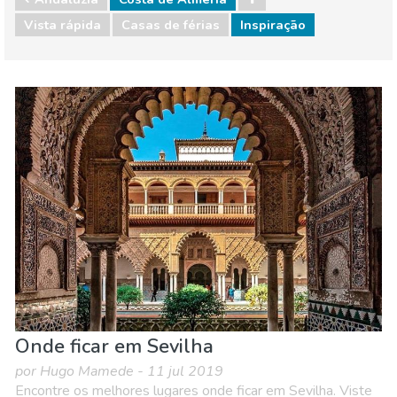
Vista rápida
Casas de férias
Inspiração
Espanha
Andaluzia
Comida & Restaurantes
Compras
Crianças & família
Desportos e aventura
Eventos locais
Museu & Arte
Natureza e ar livre
Noite
Onde ficar
Praias
Onde ficar em Sevilha
por Hugo Mamede - 11 jul 2019
Encontre os melhores lugares onde ficar em Sevilha. Viste