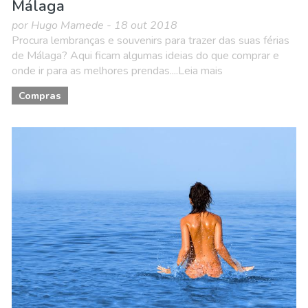
Málaga
por Hugo Mamede - 18 out 2018
Procura lembranças e souvenirs para trazer das suas férias
de Málaga? Aqui ficam algumas ideias do que comprar e
onde ir para as melhores prendas....Leia mais
Compras