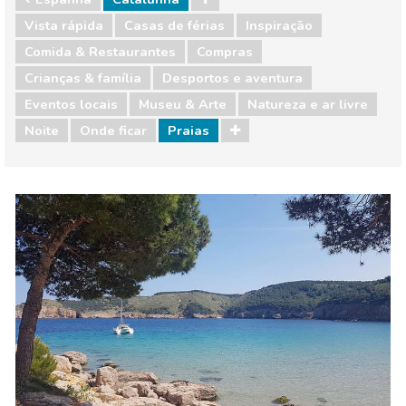
Vista rápida
Casas de férias
Inspiração
Comida & Restaurantes
Compras
Crianças & família
Desportos e aventura
Eventos locais
Museu & Arte
Natureza e ar livre
Noite
Onde ficar
Praias
Espanha
Catalunha
Comida & Restaurantes
Compras
Crianças & família
Desportos e aventura
Eventos locais
Museu & Arte
Natureza e ar livre
Noite
Onde ficar
Praias