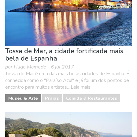
Tossa de Mar, a cidade fortificada mais
bela de Espanha
por Hugo Mamede - 6 jul 2017
Tossa de Mar é uma das mais belas cidades de Espanha. É
conhecida como o "Paraíso Azul" e já foi um dos pontos de
encontro para muitos artistas....Leia mais
Museu & Arte
Praias
Comida & Restaurantes