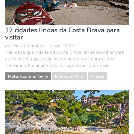
12 cidades lindas da Costa Brava para
visitar
por Hugo Mamede - 2 ago 2017
Não sabe que cidade da Costa Brava há-de escolher para
as férias? Ou quais são as melhores vilas para visitar?
Deixamos-lhe aqui todas as sugestões!...Leia mais
Natureza e ar livre
Museu & Arte
Praias