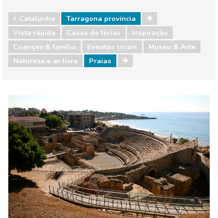
Catalunha
Tarragona provincia
Vista rápida
Casas de férias
Inspiração
Crianças & família
Eventos locais
Museu & Arte
Natureza e ar livre
Praias
Catalunha
Tarragona provincia
Crianças & família
Eventos locais
Museu & Arte
Natureza e ar livre
Praias