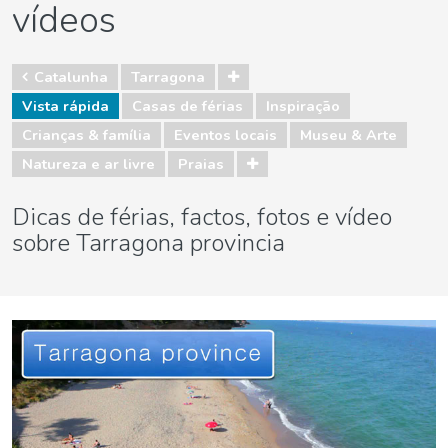
vídeos
Catalunha
Tarragona
Vista rápida
Casas de férias
Inspiração
Crianças & família
Eventos locais
Museu & Arte
Natureza e ar livre
Praias
Dicas de férias, factos, fotos e vídeo
sobre Tarragona provincia