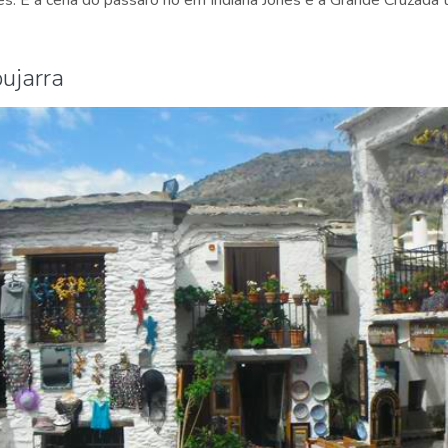
s. E a cena do pássaro no em Indiana Jones e a Grande Cruzada 
pujarra