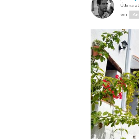
Última a
em
An