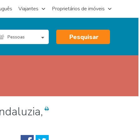
uguês
Viajantes
Proprietários de imóveis
Pesquisar
Pessoas
ndaluzia,
 Arte
Natureza e ar livre
Noite