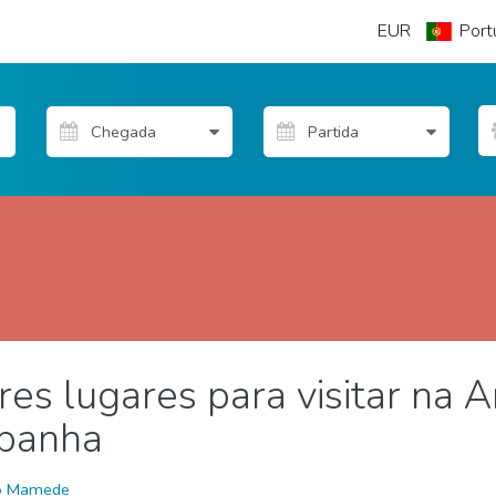
EUR
Port
es lugares para visitar na A
& família
Desportos e aventura
Eventos locais
Museu &
spanha
o Mamede