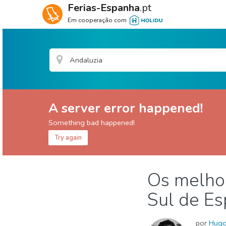
Ferias-Espanha
.pt
Em cooperação com
A server error happened!
Something bad happened!
Try again
Espanha
Andaluzia
Os melhor
Comida & Restaurantes
Compras
Crianças 
Sul de E
Onde ficar
Praias
por
Hug