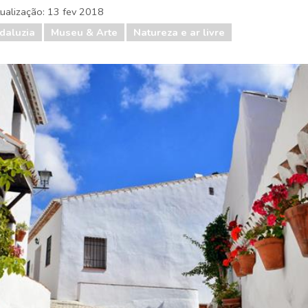
tualização:
13 fev 2018
daluzia
Museu & Arte
Natureza e ar livre