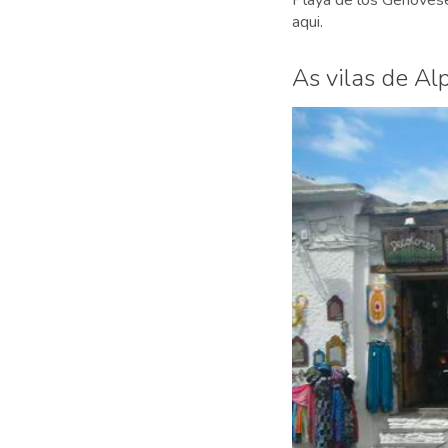
Playa de los Genovese
aqui.
As vilas de Al