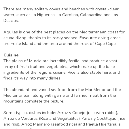
There are many solitary coves and beaches with crystal-clear
water, such as La Higuerica, La Carolina, Calabardina and Las
Delicias.
Aguilas is one of the best places on the Mediterranean coast for
scuba diving, thanks to its rocky seabed. Favourite diving areas
are Fraile Island and the area around the rock of Cape Cope.
Cuisine
The plains of Murcia are incredibly fertile, and produce a vast
array of fresh fruit and vegetables, which make up the base
ingredients of the regions cuisine. Rice is also staple here, and
finds it's way into many dishes.
The abundant and varied seafood from the Mar Menor and the
Mediterranean, along with game and farmed meat from the
mountains complete the picture.
Some typical dishes include: Arroz y Conejo (rice with rabbit),
Arroz de Verduras (Rice and Vegetables), Arroz y Costillejas (rice
and ribs), Arroz Marinero (seafood rice) and Paella Huertana, a