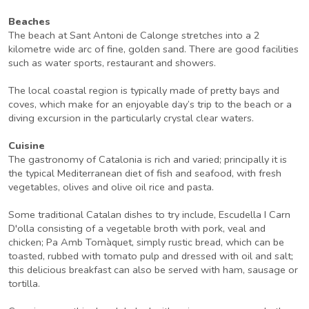
Beaches
The beach at Sant Antoni de Calonge stretches into a 2
kilometre wide arc of fine, golden sand. There are good facilities
such as water sports, restaurant and showers.
The local coastal region is typically made of pretty bays and
coves, which make for an enjoyable day’s trip to the beach or a
diving excursion in the particularly crystal clear waters.
Cuisine
The gastronomy of Catalonia is rich and varied; principally it is
the typical Mediterranean diet of fish and seafood, with fresh
vegetables, olives and olive oil rice and pasta.
Some traditional Catalan dishes to try include, Escudella I Carn
D'olla consisting of a vegetable broth with pork, veal and
chicken; Pa Amb Tomàquet, simply rustic bread, which can be
toasted, rubbed with tomato pulp and dressed with oil and salt;
this delicious breakfast can also be served with ham, sausage or
tortilla.