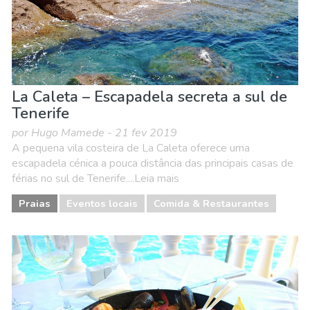
La Caleta – Escapadela secreta a sul de
Tenerife
por Hugo Mamede - 21 fev 2019
A pequena vila costeira de La Caleta oferece uma
escapadela cénica a pouca distância das principais casas de
férias no sul de Tenerife....Leia mais
Praias
Eventos locais
Comida & Restaurantes