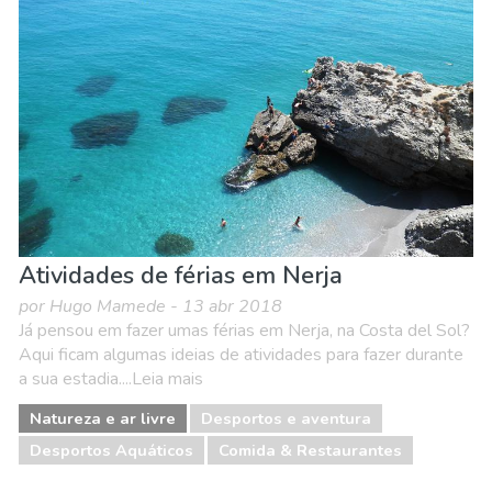
Atividades de férias em Nerja
por Hugo Mamede - 13 abr 2018
Já pensou em fazer umas férias em Nerja, na Costa del Sol?
Aqui ficam algumas ideias de atividades para fazer durante
a sua estadia....Leia mais
Natureza e ar livre
Desportos e aventura
Desportos Aquáticos
Comida & Restaurantes