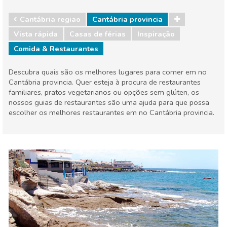
Cantábria regiao
Cantábria provincia
Vista rápida
Casas de férias
Inspiração
Comida & Restaurantes
Descubra quais são os melhores lugares para comer em no
Cantábria provincia. Quer esteja à procura de restaurantes
familiares, pratos vegetarianos ou opções sem glúten, os
nossos guias de restaurantes são uma ajuda para que possa
escolher os melhores restaurantes em no Cantábria provincia.
Espanha
Comida & Restaurantes
Compras
Crianças & família
Desportos e aventura
Eventos locais
Museu & Arte
Natureza e ar livre
Noite
Onde ficar
Praias