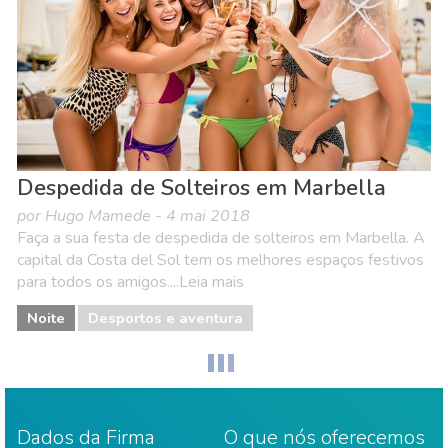
Despedida de Solteiros em Marbella
por Hugo Mamede - 4 mai 2018
Faça a sua festa de despedida de solteiros em Marbella. A
capital da Costa del Sol tem os melhores espaços festivos
para todos os amigos....Leia mais
Noite
Desportos e aventura
Dados da Firma
O que nós oferecemos