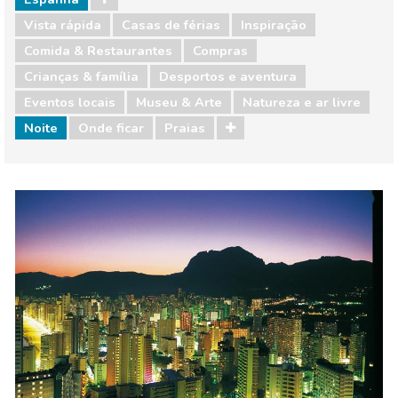
Vista rápida
Casas de férias
Inspiração
Comida & Restaurantes
Compras
Crianças & família
Desportos e aventura
Eventos locais
Museu & Arte
Natureza e ar livre
Noite
Onde ficar
Praias
Espanha
Comida & Restaurantes
Compras
Crianças & família
Desportos e aventura
Eventos locais
Museu & Arte
Natureza e ar livre
Noite
Onde ficar
Praias