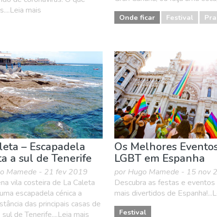
....Leia mais
Onde ficar
Festival
Pra
leta – Escapadela
Os Melhores Evento
ta a sul de Tenerife
LGBT em Espanha
o Mamede - 21 fev 2019
por Hugo Mamede - 15 nov 
a vila costeira de La Caleta
Descubra as festas e evento
 uma escapadela cénica a
mais divertidos de Espanha!...
stância das principais casas de
Festival
 sul de Tenerife....Leia mais