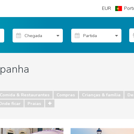
EUR
Port
panha
Comida & Restaurantes
Compras
Crianças & família
De
Onde ficar
Praias