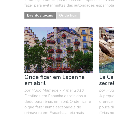
fazer para evitar multas das autoridades espanholas
Eventos locais
Onde ficar
Onde ficar em Espanha
La Ca
em abril
secre
por Hugo Mamede - 7 mar 2019
por Hug
Destinos em Espanha escolhidos a
A pequen
dedo para férias em abril. Onde ficar e
oferece
o que fazer numa escapadela de
pouca di
primavera em Espanha....Leia mais
férias no