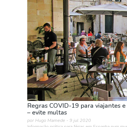
Comida & Restaurantes
Compras
Crianças 
Onde ficar
Praias
Regras COVID-19 para viajantes e
– evite multas
por Hugo Mamede - 9 jul 2020
Informação prática para férias em Espanha num mu