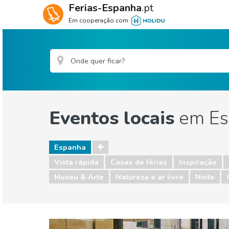
Ferias-Espanha
.pt
Em cooperação com
Eventos locais
em Es
Espanha
Vista rápida
Casas de férias
Inspiração
Museu & Arte
Natureza e ar livre
Noite
Espanha