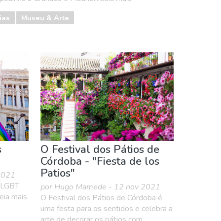
ias
Museu & Arte
s
O Festival dos Pátios de
Córdoba - "Fiesta de los
Patios"
2021
s LGBT
por Hugo Mamede - 12 nov 2021
Leia mais
O Festival dos Pátios de Córdoba é
uma festa para os sentidos e celebra a
arte de decorar os pátios com