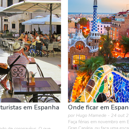
& família
Desportos e aventura
Eventos locais
Museu &
 turistas em Espanha
Onde ficar em Espa
por Hugo Mamede - 24 out 
Faça férias em novembro em E
Gran Canária, ou faça uma esca
ndo de coronavírus. O que