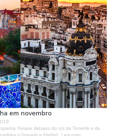
 Arte
Natureza e ar livre
Noite
nha em novembro
2019
spanha. Relaxe debaixo do sol de Tenerife e da
padinha a Granada e Madrid....Leia mais