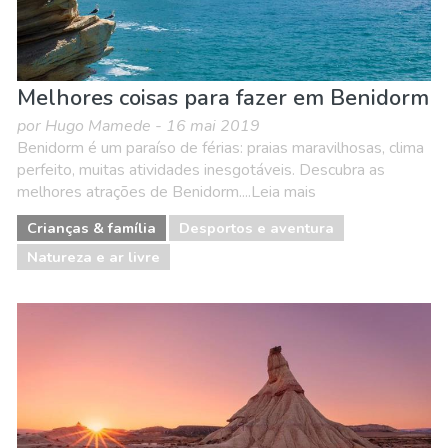
Melhores coisas para fazer em Benidorm
por Hugo Mamede - 16 mai 2019
Benidorm é um paraíso de férias: praias maravilhosas, clima
perfeito, muitas atividades inesgotáveis. Descubra as
melhores atrações de Benidorm....Leia mais
Crianças & família
Desportos e aventura
Natureza e ar livre