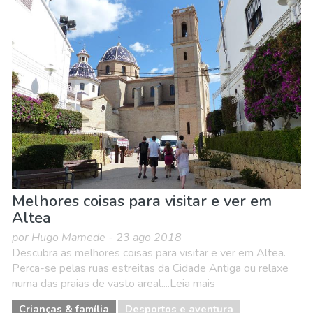
Melhores coisas para visitar e ver em
Altea
por Hugo Mamede - 23 ago 2018
Descubra as melhores coisas para visitar e ver em Altea.
Perca-se pelas ruas estreitas da Cidade Antiga ou relaxe
numa das praias de vasto areal....Leia mais
Crianças & família
Desportos e aventura