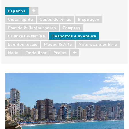
Espanha
Vista rápida
Casas de férias
Inspiração
Comida & Restaurantes
Compras
Crianças & família
Desportos e aventura
Eventos locais
Museu & Arte
Natureza e ar livre
Noite
Onde ficar
Praias
Espanha
Comida & Restaurantes
Compras
Crianças & família
Desportos e aventura
Eventos locais
Museu & Arte
Natureza e ar livre
Noite
Onde ficar
Praias