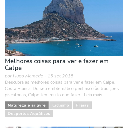
Melhores coisas para ver e fazer em
Calpe
por Hugo Mamede - 13 set 2018
Descubra as melhores coisas para ver e fazer em Calpe,
Costa Blanca. Do seu emblemático penhasco às tradições
piscatórias, Calpe tem muito que fazer....Leia mais
Natureza e ar livre
Ciclismo
Praias
Desportos Aquáticos