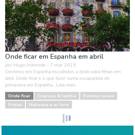
Onde ficar em Espanha em abril
por Hugo Mamede - 7 mar 2019
Destinos em Espanha escolhidos a dedo para férias em
abril. Onde ficar e o que fazer numa escapadela de
primavera em Espanha....Leia mais
Onde ficar
Crianças & família
Eventos locais
Praias
Natureza e ar livre