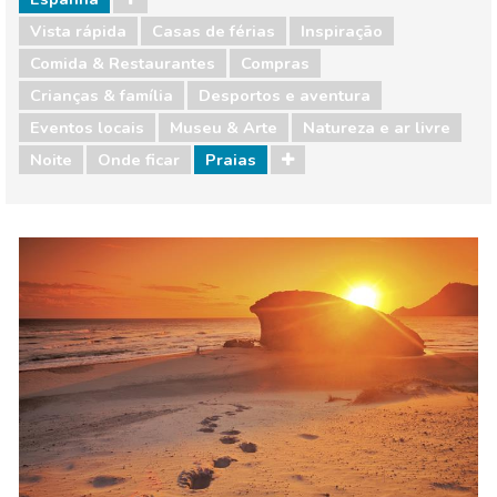
Vista rápida
Casas de férias
Inspiração
Comida & Restaurantes
Compras
Crianças & família
Desportos e aventura
Eventos locais
Museu & Arte
Natureza e ar livre
Noite
Onde ficar
Praias
Espanha
Comida & Restaurantes
Compras
Crianças & família
Desportos e aventura
Eventos locais
Museu & Arte
Natureza e ar livre
Noite
Onde ficar
Praias