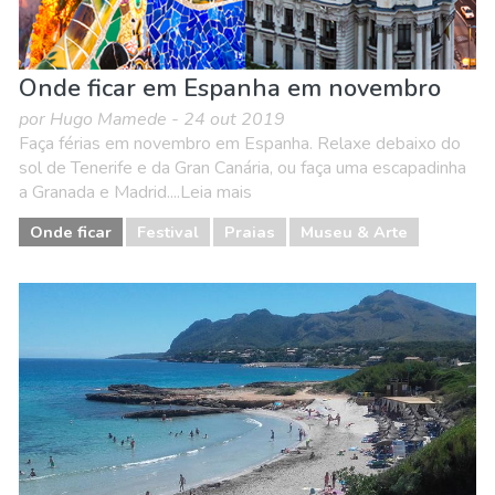
Onde ficar em Espanha em novembro
por Hugo Mamede - 24 out 2019
Faça férias em novembro em Espanha. Relaxe debaixo do
sol de Tenerife e da Gran Canária, ou faça uma escapadinha
a Granada e Madrid....Leia mais
Onde ficar
Festival
Praias
Museu & Arte