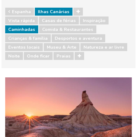
Espanha
Ilhas Canárias
Vista rápida
Casas de férias
Inspiração
Caminhadas
Comida & Restaurantes
Crianças & família
Desportos e aventura
Eventos locais
Museu & Arte
Natureza e ar livre
Noite
Onde ficar
Praias
Espanha
Comida & Restaurantes
Compras
Crianças & família
Desportos e aventura
Eventos locais
Museu & Arte
Natureza e ar livre
Noite
Onde ficar
Praias