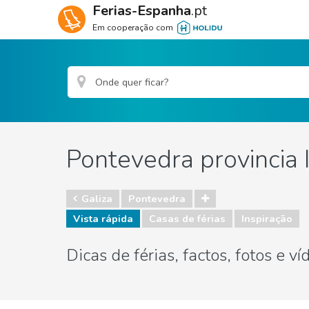
Ferias-Espanha
.pt
Em cooperação com
Pontevedra provincia 
Galiza
Pontevedra
Vista rápida
Casas de férias
Inspiração
Dicas de férias, factos, fotos e v