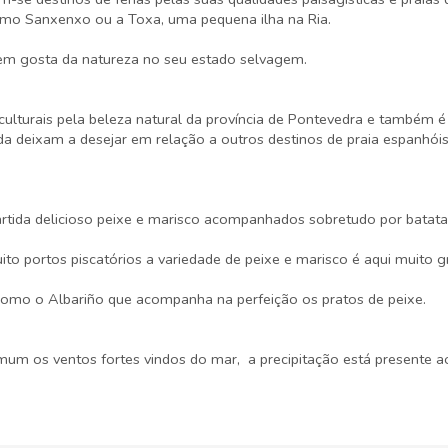
omo Sanxenxo ou a Toxa, uma pequena ilha na Ria.
quem gosta da natureza no seu estado selvagem.
s culturais pela beleza natural da província de Pontevedra e também é
ada deixam a desejar em relação a outros destinos de praia espanhó
tida delicioso peixe e marisco acompanhados sobretudo por batata
ito portos piscatórios a variedade de peixe e marisco é aqui muito g
como o Albariño que acompanha na perfeição os pratos de peixe.
mum os ventos fortes vindos do mar, a precipitação está presente