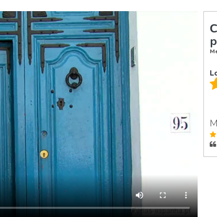
C
p
Mé
L
M