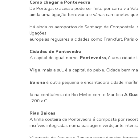
Como chegar a Pontevedra
De Portugal o acesso pode ser feito por carro via V
ainda uma ligação ferroviária e várias camionetes que
Há ainda os aeroportos de Santiago de Compostela,
ligações
europeias regulares a cidades como Frankfurt, Paris 
Cidades de Pontevedra
A capital de igual nome,
Pontevedra
, é uma cidade 
Vigo
, mais a sul, é a capital do peixe. Cidade bem 
Baiona
é outra pequena e encantadora cidade marítim
Já na confluência do Rio Minho com o Mar fica
A Gua
-200 a.C.
Rias Baixas
A linha costeira de Pontevedra é composta por recort
incríveis integradas numa paisagem verdejante intens
Vilagarcia de Arousa e Panxon numa das rias tornaram