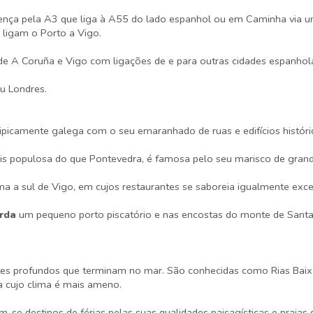
alença pela A3 que liga à A55 do lado espanhol ou em Caminha via 
 ligam o Porto a Vigo.
 de A Coruña e Vigo com ligações de e para outras cidades espan
ou Londres.
tipicamente galega com o seu emaranhado de ruas e edifícios histór
mais populosa do que Pontevedra, é famosa pelo seu marisco de grand
a a sul de Vigo, em cujos restaurantes se saboreia igualmente exce
rda
um pequeno porto piscatório e nas encostas do monte de Santa
es profundos que terminam no mar. São conhecidas como Rias Baixas 
a cujo clima é mais ameno.
-se destinos de férias pelas suas qualidades paisagísticas e praias