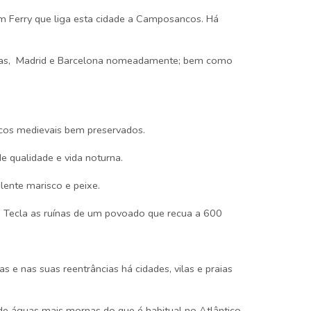
um Ferry que liga esta cidade a Camposancos. Há
holas, Madrid e Barcelona nomeadamente; bem como
icos medievais bem preservados.
e qualidade e vida noturna.
lente marisco e peixe.
 Tecla as ruínas de um povoado que recua a 600
e nas suas reentrâncias há cidades, vilas e praias
 de águas mais mornas do que é habitual no Atlântico.