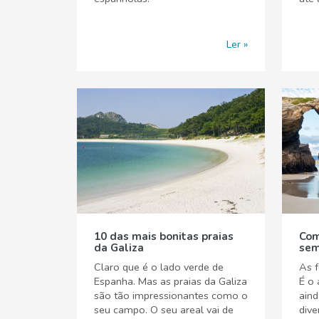
Ler
10 das mais bonitas praias
Com
da Galiza
sem
Claro que é o lado verde de
As f
Espanha. Mas as praias da Galiza
É o 
são tão impressionantes como o
aind
seu campo. O seu areal vai de
dive