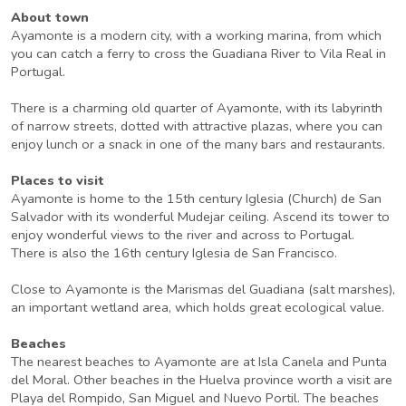
About town
Ayamonte is a modern city, with a working marina, from which
you can catch a ferry to cross the Guadiana River to Vila Real in
Portugal.
There is a charming old quarter of Ayamonte, with its labyrinth
of narrow streets, dotted with attractive plazas, where you can
enjoy lunch or a snack in one of the many bars and restaurants.
Places to visit
Ayamonte is home to the 15th century Iglesia (Church) de San
Salvador with its wonderful Mudejar ceiling. Ascend its tower to
enjoy wonderful views to the river and across to Portugal.
There is also the 16th century Iglesia de San Francisco.
Close to Ayamonte is the Marismas del Guadiana (salt marshes),
an important wetland area, which holds great ecological value.
Beaches
The nearest beaches to Ayamonte are at Isla Canela and Punta
del Moral. Other beaches in the Huelva province worth a visit are
Playa del Rompido, San Miguel and Nuevo Portil. The beaches